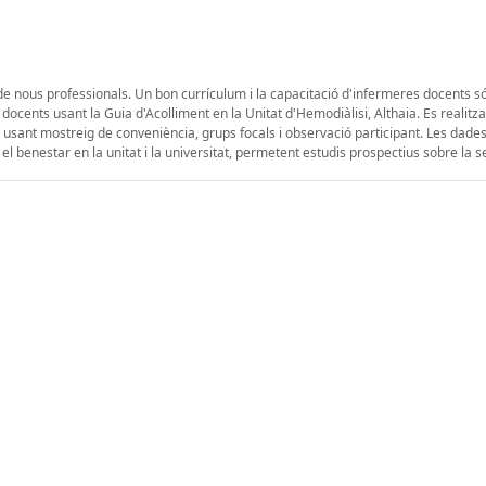
 de nous professionals. Un bon currículum i la capacitació d'infermeres docents só
docents usant la Guia d'Acolliment en la Unitat d'Hemodiàlisi, Althaia. Es realitz
 usant mostreig de conveniència, grups focals i observació participant. Les dade
 el benestar en la unitat i la universitat, permetent estudis prospectius sobre la s