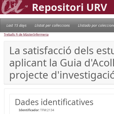
Repositori URV
Last 15 days
Llistat per col·leccions
Llistado por coleccion
Treballs Fi de Màster
Infermeria
La satisfacció dels es
aplicant la Guia d'Acol
projecte d'investigaci
Dades identificatives
Identificador:
TFM:2134