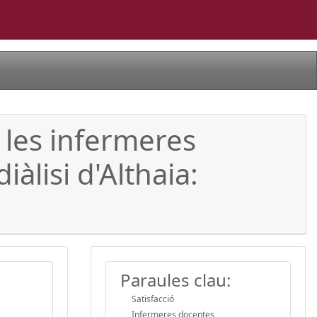
e les infermeres
àlisi d'Althaia:
Paraules clau:
Satisfacció
Infermeres docentes