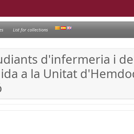
es
List for collections
tudiants d'infermeria i d
lida a la Unitat d'Hemdodi
ó