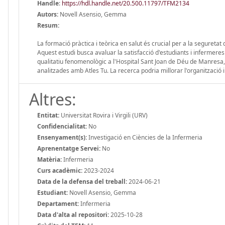
Handle
:
https://hdl.handle.net/20.500.11797/TFM2134
Autors:
Novell Asensio, Gemma
Resum:
La formació pràctica i teòrica en salut és crucial per a la seguretat
Aquest estudi busca avaluar la satisfacció d'estudiants i infermeres 
qualitatiu fenomenològic a l'Hospital Sant Joan de Déu de Manresa,
analitzades amb Atles Tu. La recerca podria millorar l'organització i
Altres:
Entitat:
Universitat Rovira i Virgili (URV)
Confidencialitat:
No
Ensenyament(s):
Investigació en Ciències de la Infermeria
Aprenentatge Servei:
No
Matèria:
Infermeria
Curs acadèmic:
2023-2024
Data de la defensa del treball:
2024-06-21
Estudiant:
Novell Asensio, Gemma
Departament:
Infermeria
Data d'alta al repositori:
2025-10-28