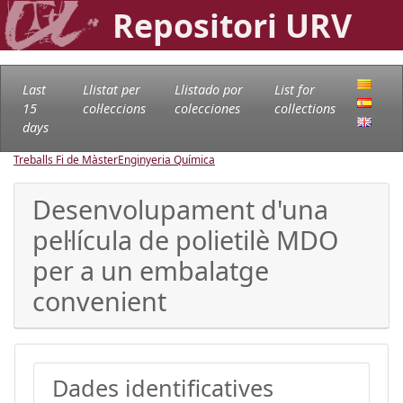
Repositori URV
Last
Llistat per
Llistado por
List for
15
col·leccions
colecciones
collections
days
Treballs Fi de Màster
Enginyeria Química
Desenvolupament d'una
pel·lícula de polietilè MDO
per a un embalatge
convenient
Dades identificatives