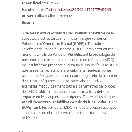
Identificador:
TFM:2245
Handle
:
https://hdl.handle.net/20.500.11797/TFM2245
Autors:
Pallach Alins, Francesc
Resum:
S'ha fet un estudi exhaustiu per avaluar la viabilitat de la
substitució estructures multimaterials que contenen
Polipropilè d'Orientació Biaxial (BOPP) o Biaxialment
Tereftalat de Polietilè Orientat (BOPET) amb estructures
monomaterials de Polietilè (PE) utilitzant la tecnologia de
post-extrusió d'orientació en direcció de màquina (MDO).
Aquest informe presenta el disseny d'una pel·lícula MDO PE
que presenta resistència a la calor, alta rigidesa, bones
propietats òptiques i un esquinçament gairebé fàcil tant en
direccions màquines com transversals. L'estudi va
examinar meticulosament tots els paràmetres del procés
de l'MDO, obtenint-ne una comprensió a fons del seu
impacte en les propietats desitjades. Els resultats d'aquest
estudi demostren la viabilitat de substituir pel·lícules BOPP i
BOPET amb les pel·lícules MDO PE, que ofereixen avenços
significatius en el rendiment i la sostenibilitat de les
pel·lícules.