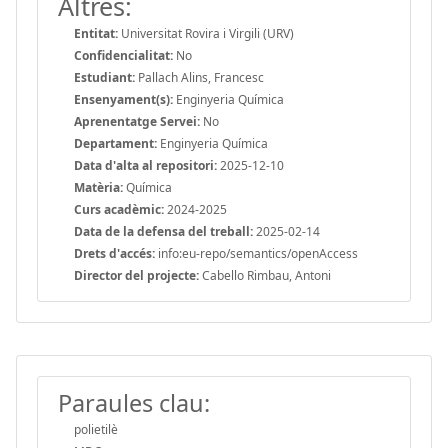
Altres:
Entitat:
Universitat Rovira i Virgili (URV)
Confidencialitat:
No
Estudiant:
Pallach Alins, Francesc
Ensenyament(s):
Enginyeria Química
Aprenentatge Servei:
No
Departament:
Enginyeria Química
Data d'alta al repositori:
2025-12-10
Matèria:
Química
Curs acadèmic:
2024-2025
Data de la defensa del treball:
2025-02-14
Drets d'accés:
info:eu-repo/semantics/openAccess
Director del projecte:
Cabello Rimbau, Antoni
Paraules clau:
polietilè