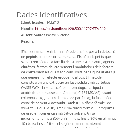
Dades identificatives
Identificador:
TFM:310
Handle
:
https://hdl.handle.net/20.500.11797/TFM310
Autors:
Sauras Pastor, Victoria.
Resum:
S’ha optimitzat i validat un mètode analític per a la detecció
de pèptids petits en orina humana. Els pèptids petits que
s’analitzen són de la família de GHRPS, GHS, GnRH, agents
diürètics, factors del creixement i moduladors dels factors
de creixement els quals són consumits per alguns atletes ja
que generen un efecte ergogènic al cos. El mètode
consisteix en una extracció en fase sòlida amb cartutxos
OASIS WCX i la separació per cromatografia líquida
acoblada a un masses en tàndem (LC-ESI-MS/MS), usant
columna C18, (1.7 μm de mida de partícula), la fase mòbil
conté de solvent A acetonitril amb 0.1% d’àcid fòrmic i de
solvent B aigua MilliQ amb 0.1% d’àcid fòrmic. El programa
de gradient comença amb 5% de solvent A i va
incrementant fins a 35% en 8 minuts, fins a 80% en el minut
10 i baixa fins a 5% en el següent minut mantenint