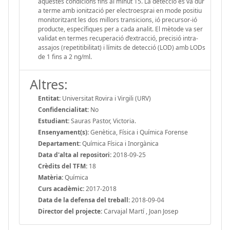
aquestes condicions fins al minut 15. La detecció es va dur
a terme amb ionització per electroesprai en mode positiu
monitoritzant les dos millors transicions, ió precursor-ió
producte, específiques per a cada analit. El mètode va ser
validat en termes recuperació d’extracció, precisió intra-
assajos (repetitibilitat) i límits de detecció (LOD) amb LODs
de 1 fins a 2 ng/ml.
Altres:
Entitat:
Universitat Rovira i Virgili (URV)
Confidencialitat:
No
Estudiant:
Sauras Pastor, Victoria.
Ensenyament(s):
Genètica, Física i Química Forense
Departament:
Química Física i Inorgànica
Data d'alta al repositori:
2018-09-25
Crèdits del TFM:
18
Matèria:
Química
Curs acadèmic:
2017-2018
Data de la defensa del treball:
2018-09-04
Director del projecte:
Carvajal Martí , Joan Josep