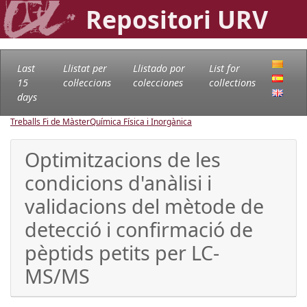
Repositori URV
Last
Llistat per
Llistado por
List for
15
col·leccions
colecciones
collections
days
Treballs Fi de Màster
Química Física i Inorgànica
Optimitzacions de les
condicions d'anàlisi i
validacions del mètode de
detecció i confirmació de
pèptids petits per LC-
MS/MS