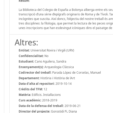
Resum:
La Biblioteca del Colegio de España a Bolonya alberga entre els seu
transcripció d’una sèrie d’epígrafs originaris de Roma y de Tívoli. T
incògnites que suscita. Així doncs, l’objectiu del nostre treball és
tres disciplines: la filologia, que permet la lectura de les peces orig
unes inscripcions que han esdevingut icòniques dins el paisatge de l’
Altres:
Entitat:
Universitat Rovira i Virgili (URV)
Confidencialitat:
No
Estudiant:
Cano Aguilera, Sandra
Ensenyament(s):
Arqueologia Clàssica
Codirector del treball:
Parada López de Corselas, Manuel
Departament:
Història i Història de lArt
Data d'alta al repositori:
2019-10-14
Crèdits del TFM:
12
Matèria:
Edificis. Instal·lacions
Curs acadèmic:
2018-2019
Data de la defensa del treball:
2019-06-21
Director del projecte:
Gorostidi Pi, Diana