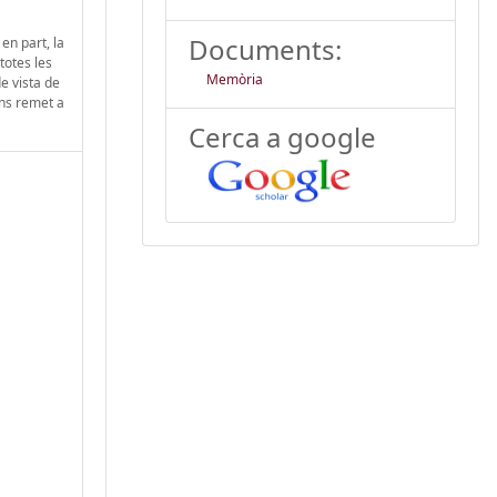
Documents:
en part, la
totes les
Memòria
e vista de
 ens remet a
Cerca a google