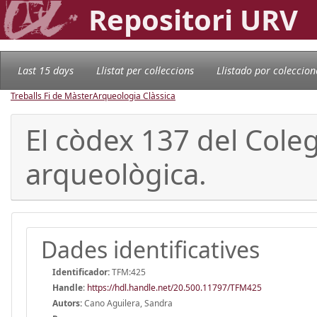
Repositori URV
Last 15 days
Llistat per col·leccions
Llistado por coleccion
Treballs Fi de Màster
Arqueologia Clàssica
El còdex 137 del Cole
arqueològica.
Dades identificatives
Identificador:
TFM:425
Handle
:
https://hdl.handle.net/20.500.11797/TFM425
Autors:
Cano Aguilera, Sandra