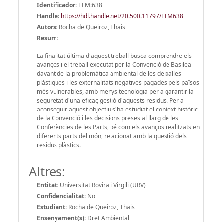
Identificador:
TFM:638
Handle
:
https://hdl.handle.net/20.500.11797/TFM638
Autors:
Rocha de Queiroz, Thais
Resum:
La finalitat última d'aquest treball busca comprendre els
avanços i el treball executat per la Convenció de Basilea
davant de la problemàtica ambiental de les deixalles
plàstiques i les externalitats negatives pagades pels països
més vulnerables, amb menys tecnologia per a garantir la
seguretat d'una eficaç gestió d'aquests residus. Per a
aconseguir aquest objectiu s'ha estudiat el context històric
de la Convenció i les decisions preses al llarg de les
Conferències de les Parts, bé com els avanços realitzats en
diferents parts del món, relacionat amb la qüestió dels
residus plàstics.
Altres:
Entitat:
Universitat Rovira i Virgili (URV)
Confidencialitat:
No
Estudiant:
Rocha de Queiroz, Thais
Ensenyament(s):
Dret Ambiental