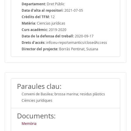
Departament:
Dret Públic
Data d'alta al repositori:
2021-07-05
Crèdits del TFM:
12
Matèria:
Ciencias jurídicas
Curs acadèmic:
2019-2020
Data de la defensa del treball:
2020-09-17
Drets d'accés:
info:eu-repo/semantics/closedAccess
Director del projecte:
Borràs Pentinat, Susana
Paraules clau:
Conveni de Basilea; brossa marina; residus plàstics
Ciències jurídiques
Documents:
Memòria