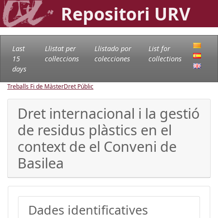
Repositori URV
Last
Llistat per
Llistado por
List for
15
col·leccions
colecciones
collections
days
Treballs Fi de Màster
Dret Públic
Dret internacional i la gestió
de residus plàstics en el
context de el Conveni de
Basilea
Dades identificatives