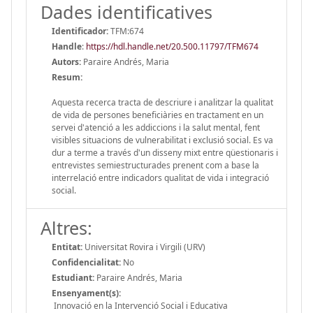
Dades identificatives
Identificador:
TFM:674
Handle
:
https://hdl.handle.net/20.500.11797/TFM674
Autors:
Paraire Andrés, Maria
Resum:
Aquesta recerca tracta de descriure i analitzar la qualitat
de vida de persones beneficiàries en tractament en un
servei d'atenció a les addiccions i la salut mental, fent
visibles situacions de vulnerabilitat i exclusió social. Es va
dur a terme a través d'un disseny mixt entre qüestionaris i
entrevistes semiestructurades prenent com a base la
interrelació entre indicadors qualitat de vida i integració
social.
Altres:
Entitat:
Universitat Rovira i Virgili (URV)
Confidencialitat:
No
Estudiant:
Paraire Andrés, Maria
Ensenyament(s):
Innovació en la Intervenció Social i Educativa