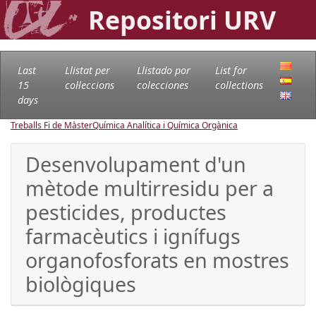
Repositori URV
Last
Llistat per
Llistado por
List for
15
col·leccions
colecciones
collections
days
Treballs Fi de Màster
Química Analítica i Química Orgànica
Desenvolupament d'un
mètode multirresidu per a
pesticides, productes
farmacèutics i ignífugs
organofosforats en mostres
biològiques