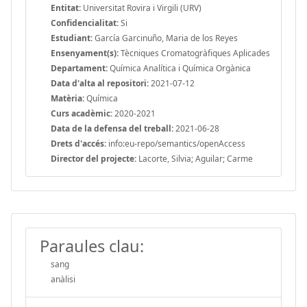
Entitat:
Universitat Rovira i Virgili (URV)
Confidencialitat:
Si
Estudiant:
García Garcinuño, Maria de los Reyes
Ensenyament(s):
Tècniques Cromatogràfiques Aplicades
Departament:
Química Analítica i Química Orgànica
Data d'alta al repositori:
2021-07-12
Matèria:
Química
Curs acadèmic:
2020-2021
Data de la defensa del treball:
2021-06-28
Drets d'accés:
info:eu-repo/semantics/openAccess
Director del projecte:
Lacorte, Silvia; Aguilar; Carme
Paraules clau:
sang
anàlisi