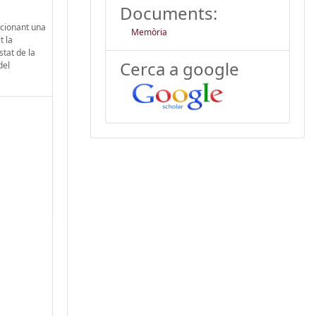
Documents:
rcionant una
Memòria
t la
stat de la
Cerca a google
del