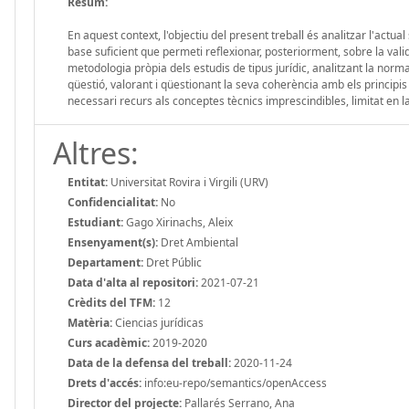
Resum:
En aquest context, l'objectiu del present treball és analitzar l'ac
base suficient que permeti reflexionar, posteriorment, sobre la vali
metodologia pròpia dels estudis de tipus jurídic, analitzant la normati
qüestió, valorant i qüestionant la seva coherència amb els principis
necessari recurs als conceptes tècnics imprescindibles, limitat en l
Altres:
Entitat:
Universitat Rovira i Virgili (URV)
Confidencialitat:
No
Estudiant:
Gago Xirinachs, Aleix
Ensenyament(s):
Dret Ambiental
Departament:
Dret Públic
Data d'alta al repositori:
2021-07-21
Crèdits del TFM:
12
Matèria:
Ciencias jurídicas
Curs acadèmic:
2019-2020
Data de la defensa del treball:
2020-11-24
Drets d'accés:
info:eu-repo/semantics/openAccess
Director del projecte:
Pallarés Serrano, Ana