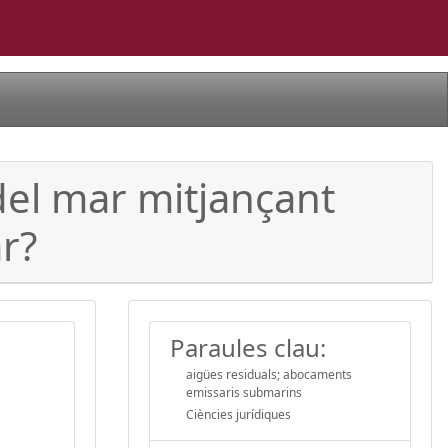
del mar mitjançant
r?
Paraules clau:
aigües residuals; abocaments
emissaris submarins
Ciències jurídiques