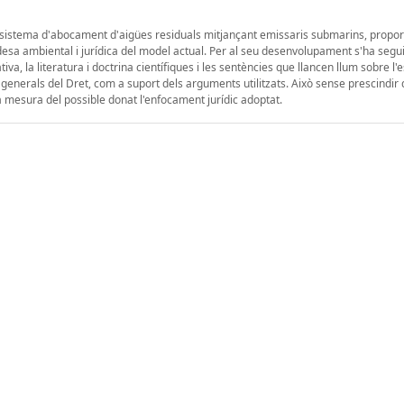
tual sistema d'abocament d'aigües residuals mitjançant emissaris submarins, propo
desa ambiental i jurídica del model actual. Per al seu desenvolupament s'ha segui
va, la literatura i doctrina científiques i les sentències que llancen llum sobre l'e
 generals del Dret, com a suport dels arguments utilitzats. Això sense prescindir 
a mesura del possible donat l'enfocament jurídic adoptat.