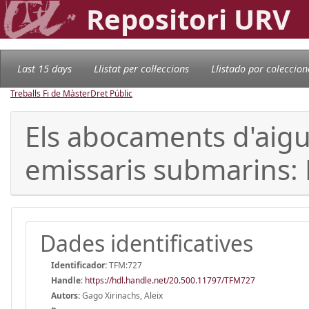
Repositori URV
Last 15 days
Llistat per col·leccions
Llistado por coleccion
Treballs Fi de Màster
Dret Públic
Els abocaments d'aigue
emissaris submarins: 
Dades identificatives
Identificador:
TFM:727
Handle
:
https://hdl.handle.net/20.500.11797/TFM727
Autors:
Gago Xirinachs, Aleix