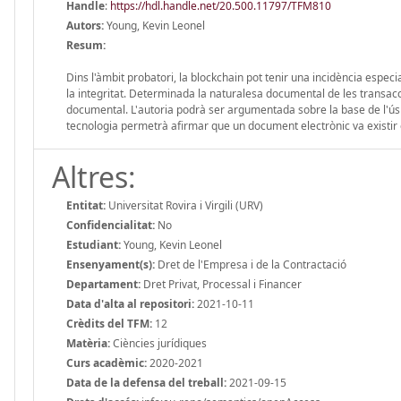
Handle
:
https://hdl.handle.net/20.500.11797/TFM810
Autors:
Young, Kevin Leonel
Resum:
Dins l'àmbit probatori, la blockchain pot tenir una incidència especi
la integritat. Determinada la naturalesa documental de les transacci
documental. L'autoria podrà ser argumentada sobre la base de l'ús d
tecnologia permetrà afirmar que un document electrònic va existir 
Altres:
Entitat:
Universitat Rovira i Virgili (URV)
Confidencialitat:
No
Estudiant:
Young, Kevin Leonel
Ensenyament(s):
Dret de l'Empresa i de la Contractació
Departament:
Dret Privat, Processal i Financer
Data d'alta al repositori:
2021-10-11
Crèdits del TFM:
12
Matèria:
Ciències jurídiques
Curs acadèmic:
2020-2021
Data de la defensa del treball:
2021-09-15