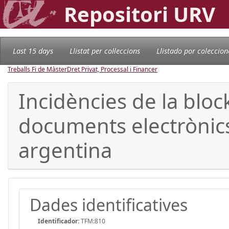
Repositori URV
Last 15 days
Llistat per col·leccions
Llistado por coleccion
Treballs Fi de Màster
Dret Privat, Processal i Financer
Incidències de la block
documents electrònics
argentina
Dades identificatives
Identificador:
TFM:810