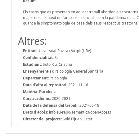
Resum:
Els casos que es presenten en aquest treball aborden els trastorns d
major en el context de l'àmbit residencial i com la pandèmia de la 
quant a la simptomatologia de base dels seus respectius trastorns.
Altres:
Entitat:
Universitat Rovira i Virgili (URV)
Confidencialitat:
Si
Estudiant:
Soto Riu, Cristina
Ensenyament(s):
Psicologia General Sanitària
Departament:
Psicologia
Data d'alta al repositori:
2021-11-16
Matèria:
Psicologia
Curs acadèmic:
2020-2021
Data de la defensa del treball:
2021-06-18
Drets d'accés:
info:eu-repo/semantics/openAccess
Director del projecte:
Solé Pijuan, Ester