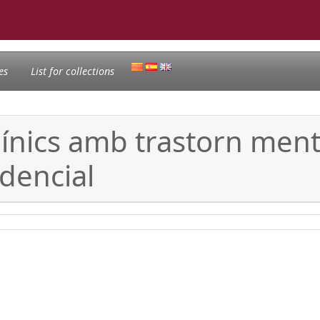
es
List for collections
línics amb trastorn menta
idencial