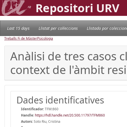
Repositori URV
Last 15 days
Llistat per col·leccions
Llistado por coleccion
Treballs Fi de Màster
Psicologia
Anàlisi de tres casos c
context de l'àmbit res
Dades identificatives
Identificador:
TFM:860
Handle
:
https://hdl.handle.net/20.500.11797/TFM860
Autors:
Soto Riu, Cristina