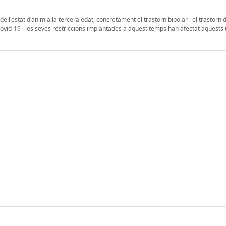
e l'estat d'ànim a la tercera edat, concretament el trastorn bipolar i el trastorn
Covid-19 i les seves restriccions implantades a aquest temps han afectat aquests