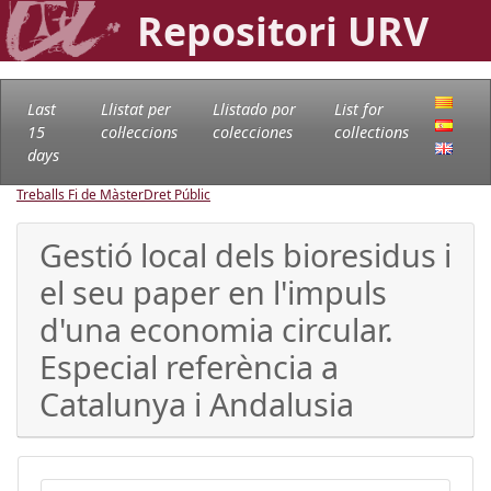
Repositori URV
Last
Llistat per
Llistado por
List for
15
col·leccions
colecciones
collections
days
Treballs Fi de Màster
Dret Públic
Gestió local dels bioresidus i
el seu paper en l'impuls
d'una economia circular.
Especial referència a
Catalunya i Andalusia