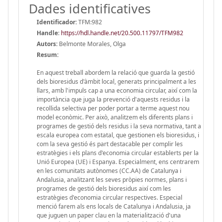
Dades identificatives
Identificador:
TFM:982
Handle
:
https://hdl.handle.net/20.500.11797/TFM982
Autors:
Belmonte Morales, Olga
Resum:
En aquest treball abordem la relació que guarda la gestió
dels bioresidus d'àmbit local, generats principalment a les
llars, amb l'impuls cap a una economia circular, així com la
importància que juga la prevenció d'aquests residus i la
recollida selectiva per poder portar a terme aquest nou
model econòmic. Per això, analitzem els diferents plans i
programes de gestió dels residus i la seva normativa, tant a
escala europea com estatal, que gestionen els bioresidus, i
com la seva gestió és part destacable per complir les
estratègies i els plans d'economia circular establerts per la
Unió Europea (UE) i Espanya. Especialment, ens centrarem
en les comunitats autònomes (CC.AA) de Catalunya i
Andalusia, analitzant les seves pròpies normes, plans i
programes de gestió dels bioresidus així com les
estratègies d'economia circular respectives. Especial
menció farem als ens locals de Catalunya i Andalusia, ja
que juguen un paper clau en la materialització d'una