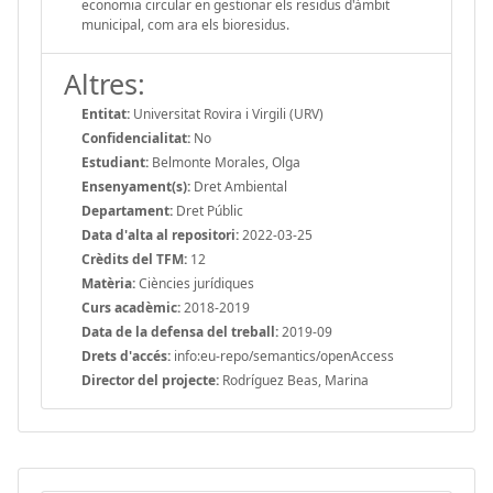
economia circular en gestionar els residus d'àmbit
municipal, com ara els bioresidus.
Altres:
Entitat:
Universitat Rovira i Virgili (URV)
Confidencialitat:
No
Estudiant:
Belmonte Morales, Olga
Ensenyament(s):
Dret Ambiental
Departament:
Dret Públic
Data d'alta al repositori:
2022-03-25
Crèdits del TFM:
12
Matèria:
Ciències jurídiques
Curs acadèmic:
2018-2019
Data de la defensa del treball:
2019-09
Drets d'accés:
info:eu-repo/semantics/openAccess
Director del projecte:
Rodríguez Beas, Marina