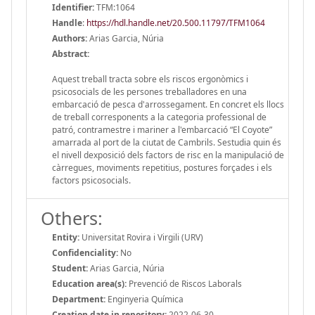
Identifier:
TFM:1064
Handle
:
https://hdl.handle.net/20.500.11797/TFM1064
Authors:
Arias Garcia, Núria
Abstract:
Aquest treball tracta sobre els riscos ergonòmics i
psicosocials de les persones treballadores en una
embarcació de pesca d'arrossegament. En concret els llocs
de treball corresponents a la categoria professional de
patró, contramestre i mariner a l'embarcació “El Coyote”
amarrada al port de la ciutat de Cambrils. Sestudia quin és
el nivell dexposició dels factors de risc en la manipulació de
càrregues, moviments repetitius, postures forçades i els
factors psicosocials.
Others:
Entity:
Universitat Rovira i Virgili (URV)
Confidenciality:
No
Student:
Arias Garcia, Núria
Education area(s):
Prevenció de Riscos Laborals
Department:
Enginyeria Química
Creation date in repository:
2022-06-30