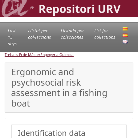
Repositori URV
Last
Llistat per
Llistado por
List for
15
col·leccions
colecciones
collections
days
Treballs Fi de Màster
Enginyeria Química
Ergonomic and
psychosocial risk
assessment in a fishing
boat
Identification data