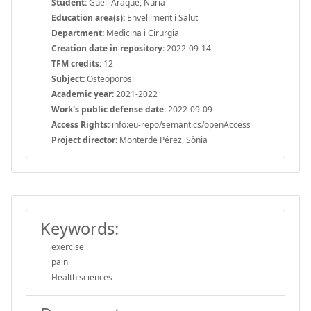
Student:
Güell Araque, Núria
Education area(s):
Envelliment i Salut
Department:
Medicina i Cirurgia
Creation date in repository:
2022-09-14
TFM credits:
12
Subject:
Osteoporosi
Academic year:
2021-2022
Work's public defense date:
2022-09-09
Access Rights:
info:eu-repo/semantics/openAccess
Project director:
Monterde Pérez, Sònia
Keywords:
exercise
pain
Health sciences