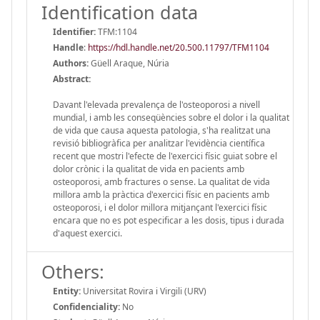
Identification data
Identifier:
TFM:1104
Handle
:
https://hdl.handle.net/20.500.11797/TFM1104
Authors:
Güell Araque, Núria
Abstract:
Davant l'elevada prevalença de l'osteoporosi a nivell
mundial, i amb les conseqüències sobre el dolor i la qualitat
de vida que causa aquesta patologia, s'ha realitzat una
revisió bibliogràfica per analitzar l'evidència científica
recent que mostri l'efecte de l'exercici físic guiat sobre el
dolor crònic i la qualitat de vida en pacients amb
osteoporosi, amb fractures o sense. La qualitat de vida
millora amb la pràctica d'exercici físic en pacients amb
osteoporosi, i el dolor millora mitjançant l'exercici físic
encara que no es pot especificar a les dosis, tipus i durada
d'aquest exercici.
Others:
Entity:
Universitat Rovira i Virgili (URV)
Confidenciality:
No