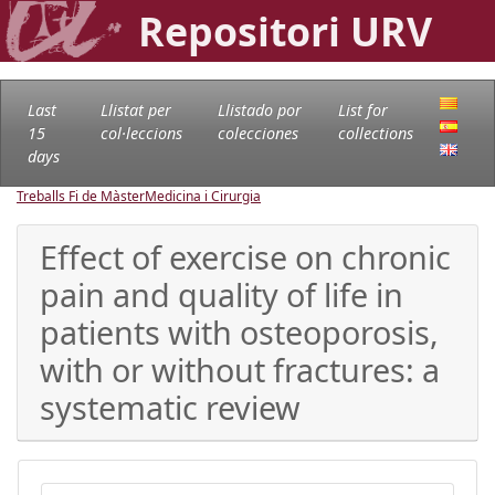
Repositori URV
Last
Llistat per
Llistado por
List for
15
col·leccions
colecciones
collections
days
Treballs Fi de Màster
Medicina i Cirurgia
Effect of exercise on chronic
pain and quality of life in
patients with osteoporosis,
with or without fractures: a
systematic review