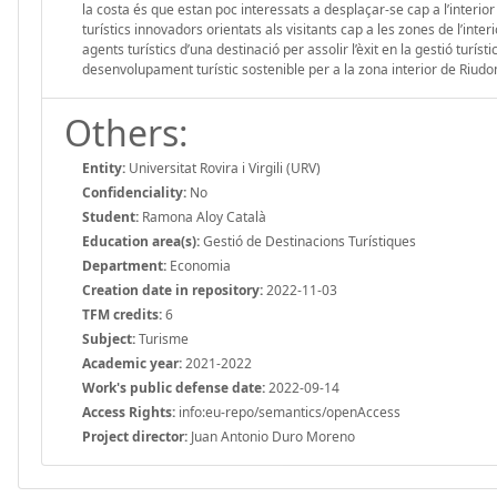
la costa és que estan poc interessats a desplaçar-se cap a l’interior
turístics innovadors orientats als visitants cap a les zones de l’inte
agents turístics d’una destinació per assolir l’èxit en la gestió turís
desenvolupament turístic sostenible per a la zona interior de Riudom
Others:
Entity:
Universitat Rovira i Virgili (URV)
Confidenciality:
No
Student:
Ramona Aloy Català
Education area(s):
Gestió de Destinacions Turístiques
Department:
Economia
Creation date in repository:
2022-11-03
TFM credits:
6
Subject:
Turisme
Academic year:
2021-2022
Work's public defense date:
2022-09-14
Access Rights:
info:eu-repo/semantics/openAccess
Project director:
Juan Antonio Duro Moreno