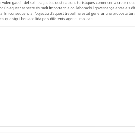
 i volen gaudir del sol i platja. Les destinacions turístiques comencen a crear no
rior. En aquest aspecte és molt important la col·laboració i governança entre els di
tica. En conseqüència, l’objectiu d’aquest treball ha estat generar una proposta turí
s que sigui ben acollida pels diferents agents implicats.