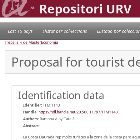
Repositori URV
Last 15 days
Llistat per col·leccions
Llistado por coleccio
Treballs Fi de Màster
Economia
Proposal for tourist 
Identification data
Identifier:
TFM:1143
Handle
:
https://hdl.handle.net/20.500.11797/TFM1143
Authors:
Ramona Aloy Català
Abstract:
La Costa Daurada rep molts turistes a la zona de la costa però aques