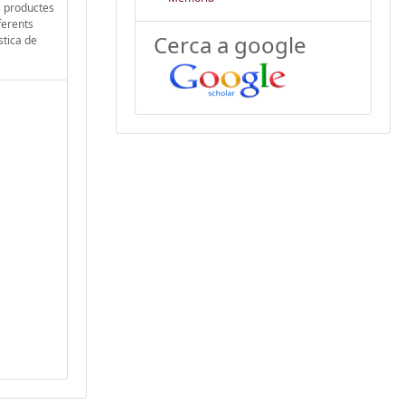
us productes
ferents
Cerca a google
stica de