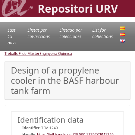
Repositori URV
Last
Llistat per
Llistado por
List for
15
col·leccions
colecciones
collections
days
Treballs Fi de Màster
Enginyeria Química
Design of a propylene
cooler in the BASF harbour
tank farm
Identification data
Identifier:
TFM:1249
Handle
:
https://hdl.handle.net/20.500.11797/TFM1249