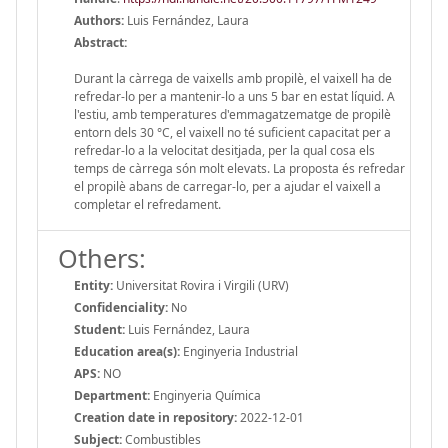
Authors:
Luis Fernández, Laura
Abstract:
Durant la càrrega de vaixells amb propilè, el vaixell ha de
refredar-lo per a mantenir-lo a uns 5 bar en estat líquid. A
l'estiu, amb temperatures d'emmagatzematge de propilè
entorn dels 30 °C, el vaixell no té suficient capacitat per a
refredar-lo a la velocitat desitjada, per la qual cosa els
temps de càrrega són molt elevats. La proposta és refredar
el propilè abans de carregar-lo, per a ajudar el vaixell a
completar el refredament.
Others:
Entity:
Universitat Rovira i Virgili (URV)
Confidenciality:
No
Student:
Luis Fernández, Laura
Education area(s):
Enginyeria Industrial
APS:
NO
Department:
Enginyeria Química
Creation date in repository:
2022-12-01
Subject:
Combustibles