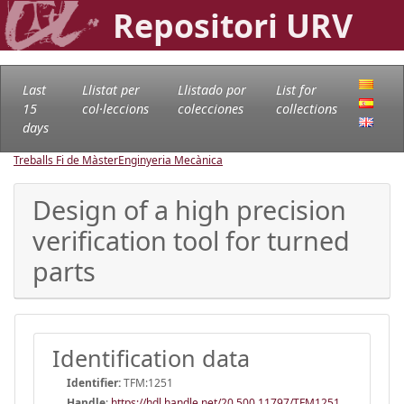
Repositori URV
Last
Llistat per
Llistado por
List for
15
col·leccions
colecciones
collections
days
Treballs Fi de Màster
Enginyeria Mecànica
Design of a high precision
verification tool for turned
parts
Identification data
Identifier:
TFM:1251
Handle
:
https://hdl.handle.net/20.500.11797/TFM1251