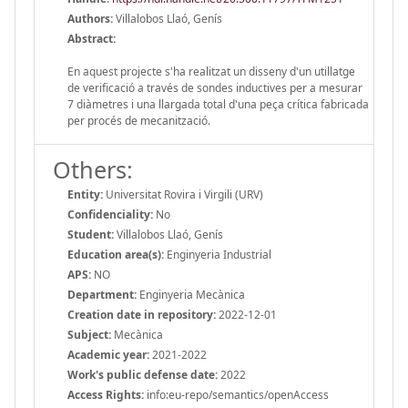
Authors:
Villalobos Llaó, Genís
Abstract:
En aquest projecte s'ha realitzat un disseny d'un utillatge
de verificació a través de sondes inductives per a mesurar
7 diàmetres i una llargada total d'una peça crítica fabricada
per procés de mecanització.
Others:
Entity:
Universitat Rovira i Virgili (URV)
Confidenciality:
No
Student:
Villalobos Llaó, Genís
Education area(s):
Enginyeria Industrial
APS:
NO
Department:
Enginyeria Mecànica
Creation date in repository:
2022-12-01
Subject:
Mecànica
Academic year:
2021-2022
Work's public defense date:
2022
Access Rights:
info:eu-repo/semantics/openAccess