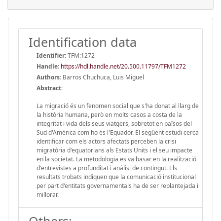
Identification data
Identifier:
TFM:1272
Handle
:
https://hdl.handle.net/20.500.11797/TFM1272
Authors:
Barros Chuchuca, Luis Miguel
Abstract:
La migració és un fenomen social que s'ha donat al llarg de
la història humana, però en molts casos a costa de la
integritat i vida dels seus viatgers, sobretot en països del
Sud d'Amèrica com ho és l'Equador. El següent estudi cerca
identificar com els actors afectats perceben la crisi
migratòria d'equatorians als Estats Units i el seu impacte
en la societat. La metodologia es va basar en la realització
d'entrevistes a profunditat i anàlisi de contingut. Els
resultats trobats indiquen que la comunicació institucional
per part d'entitats governamentals ha de ser replantejada i
millorar.
Others: