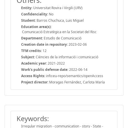
Entity:
Universitat Rovira i Virgili (URV)
Confidenciality:
No
Student:
Barros Chuchuca, Luis Miguel
Education area(s):
Comunicació Estratègica en la Societat del Risc
Department:
Estudis de Comunicació
Creation date in repository:
2023-02-06
TFM credits:
12
Subject:
Ciències de la informació i comunicació
Academic year:
2021-2022
Work's public defense date:
2022-06-14
Access Rights:
info:eu-repo/semantics/openAccess
Project director:
Moragas Fernández, Carlota María
Keywords:
Irregular migration - communication - story - State -