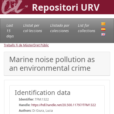
Repositori URV
Last
Llistat per
Llistado por
List for
15
col·leccions
colecciones
collections
days
Treballs Fi de Màster
Dret Públic
Marine noise pollution as
an environmental crime
Identification data
Identifier:
TFM:1322
Handle
:
https://hdl.handle.net/20.500.11797/TFM1322
Authors:
Di Giura, Lucia