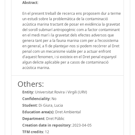
Abstract:
En el present treball de recerca ens proposem dur a terme
un estudi sobre la problemàtica de la contaminació
acústica marina tractant de posar en evidència la gravetat
del soroll submarí antropogènic com a factor contaminant
en el medi marí i la gravetat dels efectes adversos que
genera tant per a la fauna marina com per a l'ecosistema
en general, a fi de plantejar-nos si podem recórrer al Dret
penal com un mecanisme viable per a actuar enfront
d'aquest fenomen, i si existeix en el Dret penal espanyol
algun delicte aplicable per a casos de contaminació
acústica marina.
Others:
Entity:
Universitat Rovira i Virgili (URV)
Confidenciality:
No
Student:
Di Giura, Lucia
Education area(s):
Dret Ambiental
Department:
Dret Públic
Creation date in repository:
2023-04-05
TFM credits:
12