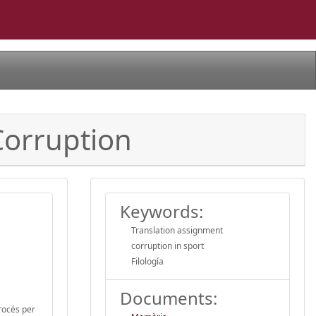
 Corruption
Keywords:
Translation assignment
corruption in sport
Filología
Documents:
procés per