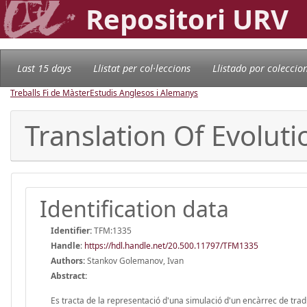
Repositori URV
Last 15 days
Llistat per col·leccions
Llistado por coleccio
Treballs Fi de Màster
Estudis Anglesos i Alemanys
Translation Of Evoluti
Identification data
Identifier:
TFM:1335
Handle
:
https://hdl.handle.net/20.500.11797/TFM1335
Authors:
Stankov Golemanov, Ivan
Abstract:
Es tracta de la representació d'una simulació d'un encàrrec de tradu