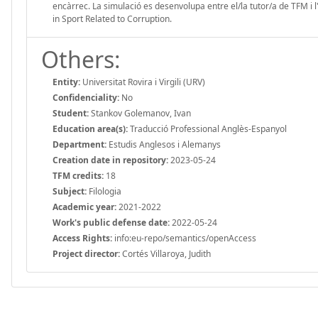
encàrrec. La simulació es desenvolupa entre el/la tutor/a de TFM i l'a
in Sport Related to Corruption.
Others:
Entity:
Universitat Rovira i Virgili (URV)
Confidenciality:
No
Student:
Stankov Golemanov, Ivan
Education area(s):
Traducció Professional Anglès-Espanyol
Department:
Estudis Anglesos i Alemanys
Creation date in repository:
2023-05-24
TFM credits:
18
Subject:
Filologia
Academic year:
2021-2022
Work's public defense date:
2022-05-24
Access Rights:
info:eu-repo/semantics/openAccess
Project director:
Cortés Villaroya, Judith