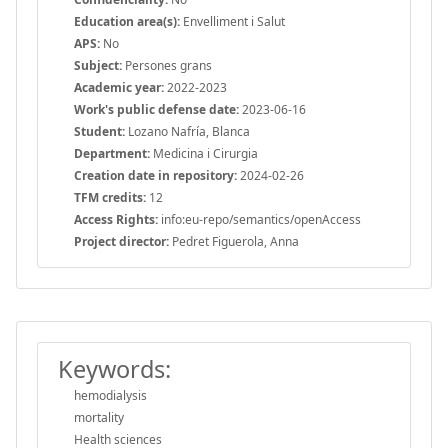
Education area(s):
Envelliment i Salut
APS:
No
Subject:
Persones grans
Academic year:
2022-2023
Work's public defense date:
2023-06-16
Student:
Lozano Nafría, Blanca
Department:
Medicina i Cirurgia
Creation date in repository:
2024-02-26
TFM credits:
12
Access Rights:
info:eu-repo/semantics/openAccess
Project director:
Pedret Figuerola, Anna
Keywords:
hemodialysis
mortality
Health sciences