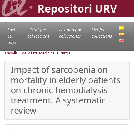
Repositori URV
Last
Llistat per
Llistado por
List for
15
col·leccions
colecciones
collections
days
Treballs Fi de Màster
Medicina i Cirurgia
Impact of sarcopenia on
mortality in elderly patients
on chronic hemodialysis
treatment. A systematic
review