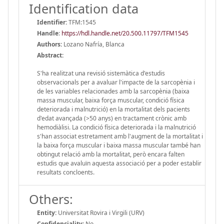
Identification data
Identifier:
TFM:1545
Handle
:
https://hdl.handle.net/20.500.11797/TFM1545
Authors:
Lozano Nafría, Blanca
Abstract:
S'ha realitzat una revisió sistemàtica d'estudis
observacionals per a avaluar l'impacte de la sarcopènia i
de les variables relacionades amb la sarcopènia (baixa
massa muscular, baixa força muscular, condició física
deteriorada i malnutrició) en la mortalitat dels pacients
d'edat avançada (>50 anys) en tractament crònic amb
hemodiàlisi. La condició física deteriorada i la malnutrició
s'han associat estretament amb l'augment de la mortalitat i
la baixa força muscular i baixa massa muscular també han
obtingut relació amb la mortalitat, però encara falten
estudis que avaluïn aquesta associació per a poder establir
resultats concloents.
Others:
Entity:
Universitat Rovira i Virgili (URV)
Confidenciality:
No