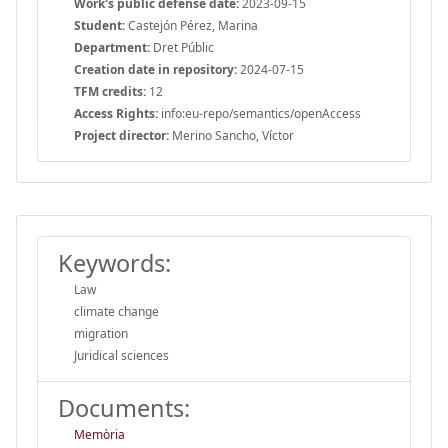
Work's public defense date:
2023-09-15
Student:
Castejón Pérez, Marina
Department:
Dret Públic
Creation date in repository:
2024-07-15
TFM credits:
12
Access Rights:
info:eu-repo/semantics/openAccess
Project director:
Merino Sancho, Víctor
Keywords:
Law
climate change
migration
Juridical sciences
Documents:
Memòria