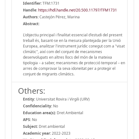
Identifier:
TFM:1731
Handle
:
https://hdl.handle.net/20.500.11797/TFM1731
Authors:
Castejón Pérez, Marina
Abstract:
L'objectiu principal i finalitat essencial d'estudi del present
treball és, basant-se en la mesura plantejada per la Unió
Europea, analitzar l'instrument jurídic conegut com a "visat
climàtic", així com del conjunt de mecanismes
desenvolupats en altres llocs del món de la mateixa
tipologia – a saber, mecanismes de protecció temporal – en
arres de comprovar la seva idoneïtat per a protegir el
conjunt de migrants climàtics.
Others:
Entity:
Universitat Rovira i Virgili (URV)
Confidenciality:
No
Education area(s):
Dret Ambiental
APS:
No
Subject:
Dret ambiental
Academic year:
2022-2023