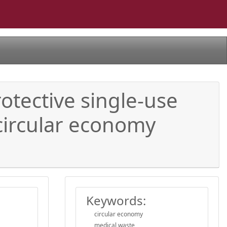
otective single-use
 circular economy
Keywords:
circular economy
medical waste