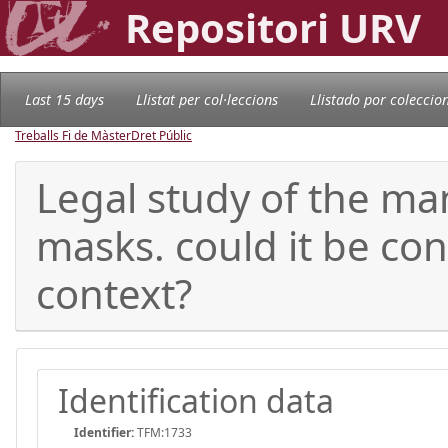
Repositori URV
Last 15 days
Llistat per col·leccions
Llistado por coleccio
Treballs Fi de Màster
Dret Públic
Legal study of the ma
masks. could it be co
context?
Identification data
Identifier:
TFM:1733