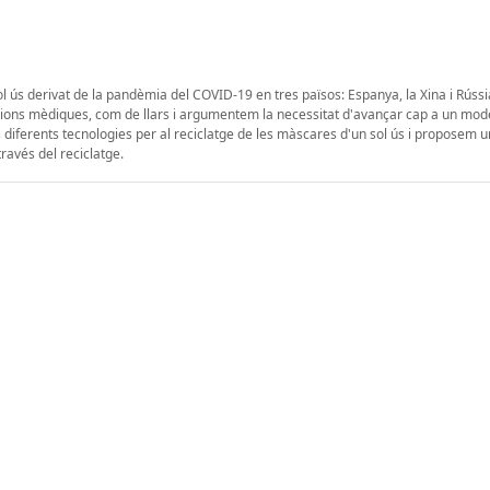
ol ús derivat de la pandèmia del COVID-19 en tres països: Espanya, la Xina i Rúss
ucions mèdiques, com de llars i argumentem la necessitat d'avançar cap a un mod
s diferents tecnologies per al reciclatge de les màscares d'un sol ús i proposem 
través del reciclatge.