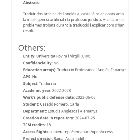
Abstract:
Traduir dos articles de l'anglès al castellà relacionats amb
la intel·ligència artificial i la professió jurídica. Analitzar els
problemes trobats durant la traducció i explicar com s'han
resolt.
Others:
Entity:
Universitat Rovira i Virgili (URV)
Confidenciality:
No
Education area(s):
Traducció Professional Anglès-Espanyol
APS:
No
Subject:
Traducció
Academic year:
2022-2023
Work's public defense date:
2023-06-06
Student:
Casadó Romero, Carla
Department:
Estudis Anglesos i Alemanys
Creation date in repository:
2024-07-25
TFM credits:
18
Access Rights:
info:eu-repo/semantics/openAccess
Project director:
Raigal Aran, Judith