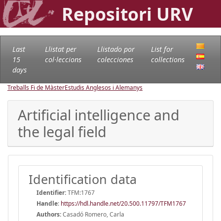
Repositori URV
Last
Llistat per
Llistado por
List for
15
col·leccions
colecciones
collections
days
Treballs Fi de Màster
Estudis Anglesos i Alemanys
Artificial intelligence and
the legal field
Identification data
Identifier:
TFM:1767
Handle
:
https://hdl.handle.net/20.500.11797/TFM1767
Authors:
Casadó Romero, Carla