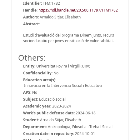
Identifier:
TFM:1782
Handle
:
https://hdl.handle.net/20.500.11797/TFM1782
Authors:
Arnaldo Sitjar, Elisabeth
Abstract:
Estudi d'avaluació del programa Dinem Junts, recurs
socioeducatiu per joves en situació de vulnerabilitat.
Others:
Entity:
Universitat Rovira i Virgili (URV)
Confidenciality:
No
Education area(s):
Innovació en la Intervenció Social i Educativa
APS:
No
Subject:
Educació social
Academic year:
2023-2024
Work's public defense date:
2024-06-18
Student:
Arnaldo Sitjar, Elisabeth
Department:
Antropologia, Filosofia i Treball Social
Creation date in repository:
2024-10-01