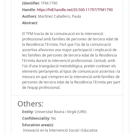
Identifier:
TFM:1790
Handle
:
https://hdl.handle.net/20.500.11797/TFM1790
Authors:
Martínez Caballero, Paula
Abstract:
El TFM tracta de la comunicació en la intervenció
professional amb famílies de persones de tercera edat de
la Residència l'Ermita. Part que l'ús de la comunicació
assertiva afavoreix una major participació i implicació de
les famílies de persones de tercera edat de la Residència
l'Ermita durant la intervenció professional. L'estudi, amb
l'ús d'una triangulació metodològica, pretén conèixer els
elements pertanyents al tipus de comunicació assertiva i la
mesura en què s'empren en la intervenció amb famílies de
persones de tercera edat de la Residència l'Ermita per part
de l'equip professional.
Others:
Entity:
Universitat Rovira i Virgili (URV)
Confidenciality:
No
Education area(s):
Innovació en la Intervenció Social i Educativa