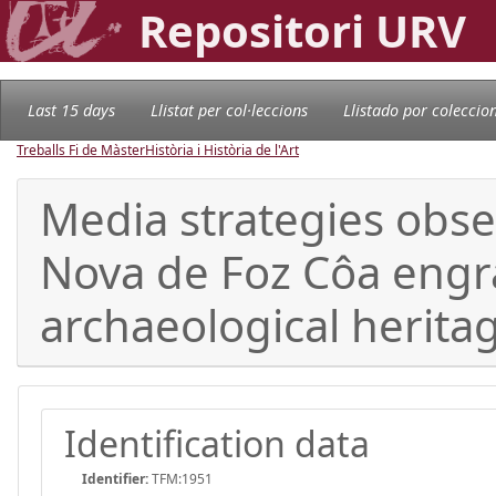
Repositori URV
Last 15 days
Llistat per col·leccions
Llistado por coleccio
Treballs Fi de Màster
Història i Història de l'Art
Media strategies obse
Nova de Foz Côa engrav
archaeological herita
Identification data
Identifier:
TFM:1951