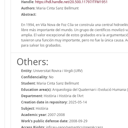
Handle
:
https://hdl.handle.net/20.500.11797/TFM1951
Authors:
Maria Cinta Sanz Bellmunt
Abstract:
En 1994, en Vila Nova de Foz Côa se construía una central hidroel
libre más importante del mundo. Un grupo de científicos movilizó v
amplia. El valor excepcional de estos grabados era la argumentaci
tuvieron una función muy importante, pero no fue la única causa. Aq
para salvar los grabados.
Others:
Entity:
Universitat Rovira i Virgili (URV)
Confidenciality:
No
Student:
Maria Cinta Sanz Bellmunt
Education area(s):
Arqueologia del Quaternari i Evolució Humana
Department:
Història i Història de l'Art
Creation date in repository:
2025-05-14
Subject:
Història
Academic year:
2007-2008
Work's public defense date:
2008-09-29
Access Rights:
info:eu-repo/semantics/openAccess