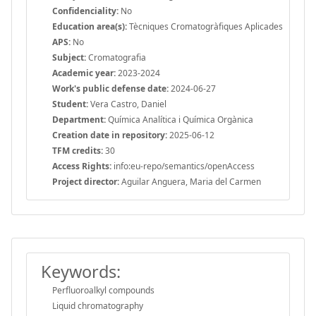
Confidenciality:
No
Education area(s):
Tècniques Cromatogràfiques Aplicades
APS:
No
Subject:
Cromatografia
Academic year:
2023-2024
Work's public defense date:
2024-06-27
Student:
Vera Castro, Daniel
Department:
Química Analítica i Química Orgànica
Creation date in repository:
2025-06-12
TFM credits:
30
Access Rights:
info:eu-repo/semantics/openAccess
Project director:
Aguilar Anguera, Maria del Carmen
Keywords:
Perfluoroalkyl compounds
Liquid chromatography