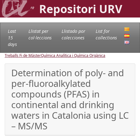
Repositori URV
Last
Llistat per
Llistado por
List for
15
col·leccions
colecciones
collections
days
Treballs Fi de Màster
Química Analítica i Química Orgànica
Determination of poly- and
per-fluoroalkylated
compounds (PFAS) in
continental and drinking
waters in Catalonia using LC
– MS/MS