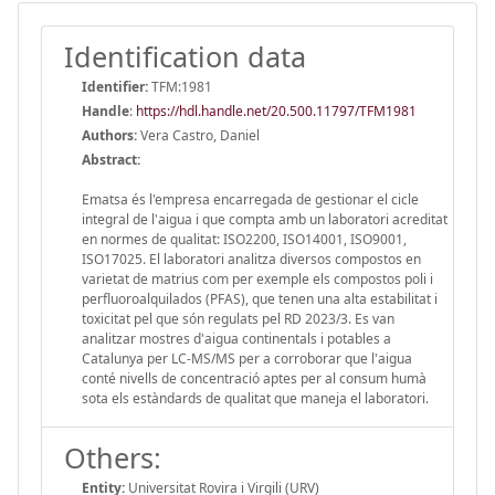
Identification data
Identifier:
TFM:1981
Handle
:
https://hdl.handle.net/20.500.11797/TFM1981
Authors:
Vera Castro, Daniel
Abstract:
Ematsa és l'empresa encarregada de gestionar el cicle
integral de l'aigua i que compta amb un laboratori acreditat
en normes de qualitat: ISO2200, ISO14001, ISO9001,
ISO17025. El laboratori analitza diversos compostos en
varietat de matrius com per exemple els compostos poli i
perfluoroalquilados (PFAS), que tenen una alta estabilitat i
toxicitat pel que són regulats pel RD 2023/3. Es van
analitzar mostres d'aigua continentals i potables a
Catalunya per LC-MS/MS per a corroborar que l'aigua
conté nivells de concentració aptes per al consum humà
sota els estàndards de qualitat que maneja el laboratori.
Others:
Entity:
Universitat Rovira i Virgili (URV)