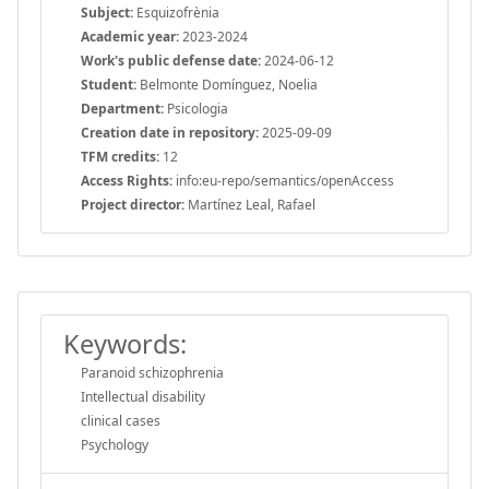
Subject:
Esquizofrènia
Academic year:
2023-2024
Work's public defense date:
2024-06-12
Student:
Belmonte Domínguez, Noelia
Department:
Psicologia
Creation date in repository:
2025-09-09
TFM credits:
12
Access Rights:
info:eu-repo/semantics/openAccess
Project director:
Martínez Leal, Rafael
Keywords:
Paranoid schizophrenia
Intellectual disability
clinical cases
Psychology