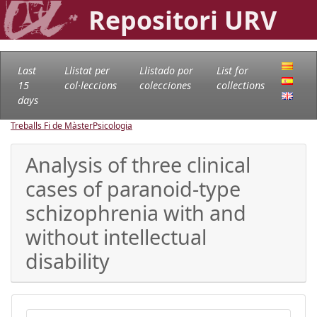
Repositori URV
Last
Llistat per
Llistado por
List for
15
col·leccions
colecciones
collections
days
Treballs Fi de Màster
Psicologia
Analysis of three clinical
cases of paranoid-type
schizophrenia with and
without intellectual
disability