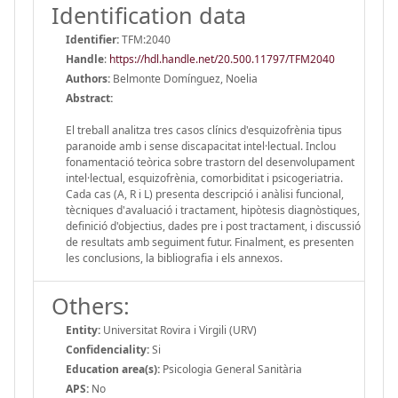
Identification data
Identifier:
TFM:2040
Handle
:
https://hdl.handle.net/20.500.11797/TFM2040
Authors:
Belmonte Domínguez, Noelia
Abstract:
El treball analitza tres casos clínics d'esquizofrènia tipus
paranoide amb i sense discapacitat intel·lectual. Inclou
fonamentació teòrica sobre trastorn del desenvolupament
intel·lectual, esquizofrènia, comorbiditat i psicogeriatria.
Cada cas (A, R i L) presenta descripció i anàlisi funcional,
tècniques d'avaluació i tractament, hipòtesis diagnòstiques,
definició d'objectius, dades pre i post tractament, i discussió
de resultats amb seguiment futur. Finalment, es presenten
les conclusions, la bibliografia i els annexos.
Others:
Entity:
Universitat Rovira i Virgili (URV)
Confidenciality:
Si
Education area(s):
Psicologia General Sanitària
APS:
No