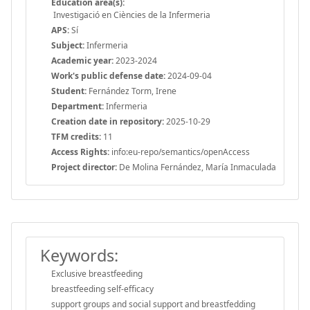
Education area(s):
Investigació en Ciències de la Infermeria
APS:
Sí
Subject:
Infermeria
Academic year:
2023-2024
Work's public defense date:
2024-09-04
Student:
Fernández Torm, Irene
Department:
Infermeria
Creation date in repository:
2025-10-29
TFM credits:
11
Access Rights:
info:eu-repo/semantics/openAccess
Project director:
De Molina Fernández, María Inmaculada
Keywords:
Exclusive breastfeeding
breastfeeding self-efficacy
support groups and social support and breastfedding