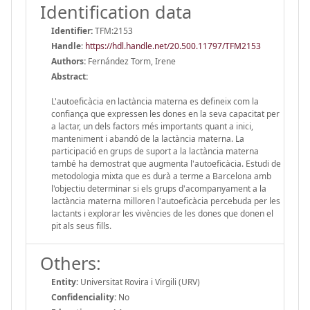
Identification data
Identifier:
TFM:2153
Handle
:
https://hdl.handle.net/20.500.11797/TFM2153
Authors:
Fernández Torm, Irene
Abstract:
L'autoeficàcia en lactància materna es defineix com la
confiança que expressen les dones en la seva capacitat per
a lactar, un dels factors més importants quant a inici,
manteniment i abandó de la lactància materna. La
participació en grups de suport a la lactància materna
també ha demostrat que augmenta l'autoeficàcia. Estudi de
metodologia mixta que es durà a terme a Barcelona amb
l'objectiu determinar si els grups d'acompanyament a la
lactància materna milloren l'autoeficàcia percebuda per les
lactants i explorar les vivències de les dones que donen el
pit als seus fills.
Others:
Entity:
Universitat Rovira i Virgili (URV)
Confidenciality:
No