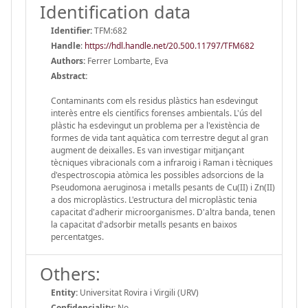
Identification data
Identifier:
TFM:682
Handle
:
https://hdl.handle.net/20.500.11797/TFM682
Authors:
Ferrer Lombarte, Eva
Abstract:
Contaminants com els residus plàstics han esdevingut
interès entre els científics forenses ambientals. L'ús del
plàstic ha esdevingut un problema per a l'existència de
formes de vida tant aquàtica com terrestre degut al gran
augment de deixalles. Es van investigar mitjançant
tècniques vibracionals com a infraroig i Raman i tècniques
d'espectroscopia atòmica les possibles adsorcions de la
Pseudomona aeruginosa i metalls pesants de Cu(II) i Zn(II)
a dos microplàstics. L'estructura del microplàstic tenia
capacitat d'adherir microorganismes. D'altra banda, tenen
la capacitat d'adsorbir metalls pesants en baixos
percentatges.
Others:
Entity:
Universitat Rovira i Virgili (URV)
Confidenciality:
No