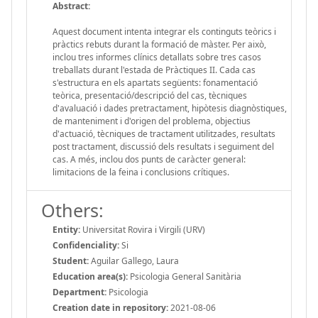
Abstract:
Aquest document intenta integrar els continguts teòrics i
pràctics rebuts durant la formació de màster. Per això,
inclou tres informes clínics detallats sobre tres casos
treballats durant l'estada de Pràctiques II. Cada cas
s'estructura en els apartats següents: fonamentació
teòrica, presentació/descripció del cas, tècniques
d'avaluació i dades pretractament, hipòtesis diagnòstiques,
de manteniment i d'origen del problema, objectius
d'actuació, tècniques de tractament utilitzades, resultats
post tractament, discussió dels resultats i seguiment del
cas. A més, inclou dos punts de caràcter general:
limitacions de la feina i conclusions crítiques.
Others:
Entity:
Universitat Rovira i Virgili (URV)
Confidenciality:
Si
Student:
Aguilar Gallego, Laura
Education area(s):
Psicologia General Sanitària
Department:
Psicologia
Creation date in repository:
2021-08-06