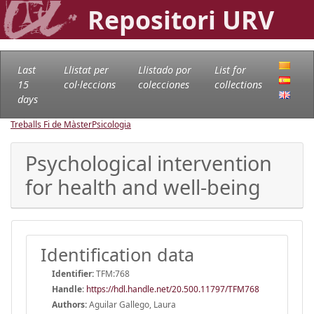
Repositori URV
Last
Llistat per
Llistado por
List for
15
col·leccions
colecciones
collections
days
Treballs Fi de Màster
Psicologia
Psychological intervention
for health and well-being
Identification data
Identifier:
TFM:768
Handle
:
https://hdl.handle.net/20.500.11797/TFM768
Authors:
Aguilar Gallego, Laura