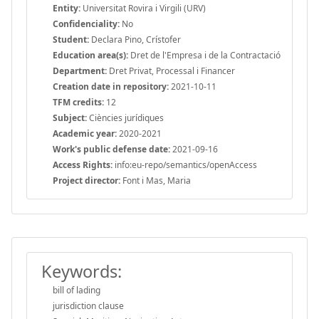
Entity:
Universitat Rovira i Virgili (URV)
Confidenciality:
No
Student:
Declara Pino, Crístofer
Education area(s):
Dret de l'Empresa i de la Contractació
Department:
Dret Privat, Processal i Financer
Creation date in repository:
2021-10-11
TFM credits:
12
Subject:
Ciències jurídiques
Academic year:
2020-2021
Work's public defense date:
2021-09-16
Access Rights:
info:eu-repo/semantics/openAccess
Project director:
Font i Mas, Maria
Keywords:
bill of lading
jurisdiction clause