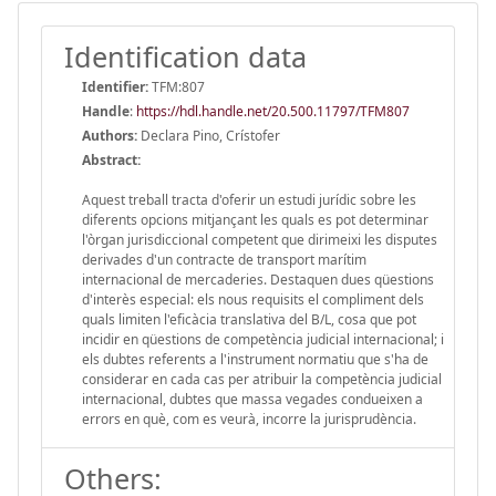
Identification data
Identifier:
TFM:807
Handle
:
https://hdl.handle.net/20.500.11797/TFM807
Authors:
Declara Pino, Crístofer
Abstract:
Aquest treball tracta d'oferir un estudi jurídic sobre les
diferents opcions mitjançant les quals es pot determinar
l'òrgan jurisdiccional competent que dirimeixi les disputes
derivades d'un contracte de transport marítim
internacional de mercaderies. Destaquen dues qüestions
d'interès especial: els nous requisits el compliment dels
quals limiten l'eficàcia translativa del B/L, cosa que pot
incidir en qüestions de competència judicial internacional; i
els dubtes referents a l'instrument normatiu que s'ha de
considerar en cada cas per atribuir la competència judicial
internacional, dubtes que massa vegades condueixen a
errors en què, com es veurà, incorre la jurisprudència.
Others: