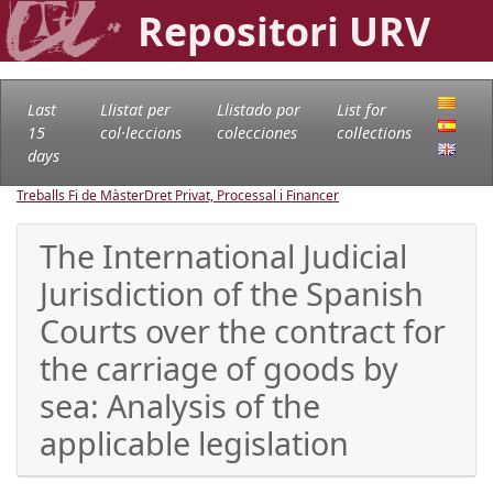
Repositori URV
Last
Llistat per
Llistado por
List for
15
col·leccions
colecciones
collections
days
Treballs Fi de Màster
Dret Privat, Processal i Financer
The International Judicial
Jurisdiction of the Spanish
Courts over the contract for
the carriage of goods by
sea: Analysis of the
applicable legislation