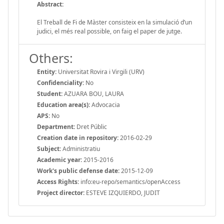
Abstract:
El Treball de Fi de Màster consisteix en la simulació d’un
judici, el més real possible, on faig el paper de jutge.
Others:
Entity:
Universitat Rovira i Virgili (URV)
Confidenciality:
No
Student:
AZUARA BOU, LAURA
Education area(s):
Advocacia
APS:
No
Department:
Dret Públic
Creation date in repository:
2016-02-29
Subject:
Administratiu
Academic year:
2015-2016
Work's public defense date:
2015-12-09
Access Rights:
info:eu-repo/semantics/openAccess
Project director:
ESTEVE IZQUIERDO, JUDIT