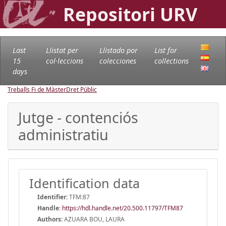
Repositori URV
Last
Llistat per
Llistado por
List for
15
col·leccions
colecciones
collections
days
Treballs Fi de Màster
Dret Públic
Jutge - contenciós
administratiu
Identification data
Identifier:
TFM:87
Handle
:
https://hdl.handle.net/20.500.11797/TFM87
Authors:
AZUARA BOU, LAURA