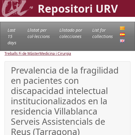
Repositori URV
Last
Llistat per
Llistado por
List for
15
col·leccions
colecciones
collections
days
Treballs Fi de Màster
Medicina i Cirurgia
Prevalencia de la fragilidad
en pacientes con
discapacidad intelectual
institucionalizados en la
residencia Villablanca
Serveis Assistencials de
Reus (Tarragona)