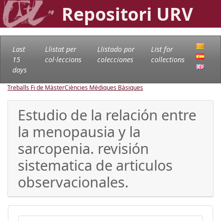
Repositori URV
Last
Llistat per
Llistado por
List for
15
col·leccions
colecciones
collections
days
Treballs Fi de Màster
Ciències Mèdiques Bàsiques
Estudio de la relación entre
la menopausia y la
sarcopenia. revisión
sistematica de articulos
observacionales.