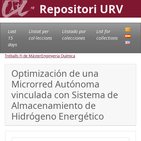
Repositori URV
Last
Llistat per
Llistado por
List for
15
col·leccions
colecciones
collections
days
Treballs Fi de Màster
Enginyeria Química
Optimización de una
Microrred Autónoma
vinculada con Sistema de
Almacenamiento de
Hidrógeno Energético