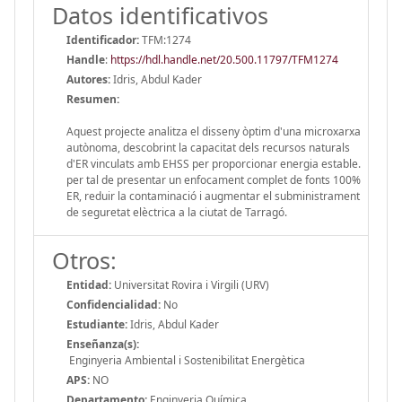
Datos identificativos
Identificador:
TFM:1274
Handle
:
https://hdl.handle.net/20.500.11797/TFM1274
Autores:
Idris, Abdul Kader
Resumen:
Aquest projecte analitza el disseny òptim d'una microxarxa
autònoma, descobrint la capacitat dels recursos naturals
d'ER vinculats amb EHSS per proporcionar energia estable.
per tal de presentar un enfocament complet de fonts 100%
ER, reduir la contaminació i augmentar el subministrament
de seguretat elèctrica a la ciutat de Tarragó.
Otros:
Entidad:
Universitat Rovira i Virgili (URV)
Confidencialidad:
No
Estudiante:
Idris, Abdul Kader
Enseñanza(s):
Enginyeria Ambiental i Sostenibilitat Energètica
APS:
NO
Departamento:
Enginyeria Química