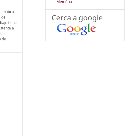
Memòria
climática
Cerca a google
s de
bajo tiene
istente a
rtar
s de