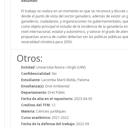
Resumen:
El trabajo se realiza en un momento en que se reconoce y discute 
desde el punto de vista del sector ganadero, además de existir un g
ganaderos, ciudadanos, y organizaciones no gubernamentales, que d
como objeto principal el estudio de la incidencia de la ganadería en
nivel internacional, estatal y autonómico, y valorar el grado de at
propuestas acerca de cuáles deberían ser las políticas públicas que
neutralidad climática para 2050.
Otros:
Entidad:
Universitat Rovira i Virgili (URV)
Confidencialidad:
No
Estudiante:
Lacomba Martí-Belda, Paloma
Enseñanza(s):
Dret Ambiental
Departamento:
Dret Públic
Fecha de alta en el repositorio:
2023-04-05
Creditos del TFM:
12
Materia:
Ciències jurídiques
Curso académico:
2021-2022
Fecha de la defensa del trabajo:
2022-09