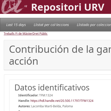
Repositori URV
Last 15 days
Llistat per col·leccions
Llistado por coleccio
Treballs Fi de Màster
Dret Públic
Contribución de la ga
acción
Datos identificativos
Identificador:
TFM:1324
Handle
:
https://hdl.handle.net/20.500.11797/TFM1324
Autores:
Lacomba Martí-Belda, Paloma