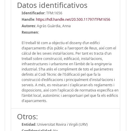
Datos identificativos
Identificador:
TFM:1656
Handle
:
https://hdl.handle.net/20.500.11797/TFM1656
Autores:
Agràs Guàrdia, Anna
Resumen:
El treball té com a objectiu el disseny d’un edifici
d’aparcaments d’ús públic a l’aeroport de Reus, així com el
càlcul de les seves instal·lacions. Per tant es tracta d'un
treball sobre construcció, edificació, instal·lacions,
infraestructures i urbanisme en l'àmbit de la enginyeria
industrial. S’ha atès el compliment de tots el paràmetres
definits al Codi Tècnic de l'Edificació pel que fa la
construcció d'edificacions i principalment d'instal·lacions i
serveis. A més, es revisaran i s’aplicaran els reglaments i
disposicions, així com l'aplicació de normativa específica en
l'àmbit local, autonòmic i aeroportuari pel que fa els edificis
d'aparcaments.
Otros:
Entidad:
Universitat Rovira i Virgili (URV)
Confidencialidad:
No