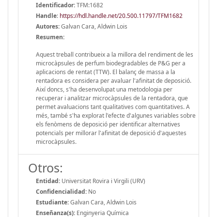
Identificador:
TFM:1682
Handle
:
https://hdl.handle.net/20.500.11797/TFM1682
Autores:
Galvan Cara, Aldwin Lois
Resumen:
Aquest treball contribueix a la millora del rendiment de les
microcàpsules de perfum biodegradables de P&G per a
aplicacions de rentat (TTW). El balanç de massa a la
rentadora es considera per avaluar l'afinitat de deposició.
Així doncs, s'ha desenvolupat una metodologia per
recuperar i analitzar microcàpsules de la rentadora, que
permet avaluacions tant qualitatives com quantitatives. A
més, també s'ha explorat l'efecte d'algunes variables sobre
els fenòmens de deposició per identificar alternatives
potencials per millorar l'afinitat de deposició d'aquestes
microcàpsules.
Otros:
Entidad:
Universitat Rovira i Virgili (URV)
Confidencialidad:
No
Estudiante:
Galvan Cara, Aldwin Lois
Enseñanza(s):
Enginyeria Química