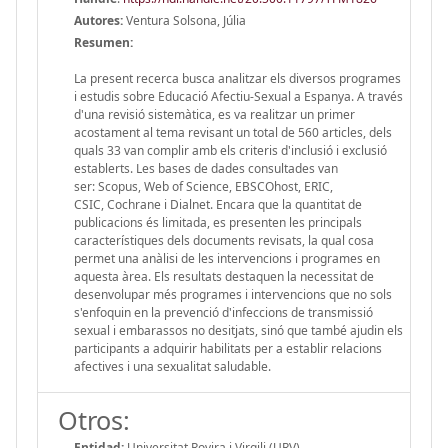
Autores:
Ventura Solsona, Júlia
Resumen:
La present recerca busca analitzar els diversos programes
i estudis sobre Educació Afectiu-Sexual a Espanya. A través
d'una revisió sistemàtica, es va realitzar un primer
acostament al tema revisant un total de 560 articles, dels
quals 33 van complir amb els criteris d'inclusió i exclusió
establerts. Les bases de dades consultades van
ser: Scopus, Web of Science, EBSCOhost, ERIC,
CSIC, Cochrane i Dialnet. Encara que la quantitat de
publicacions és limitada, es presenten les principals
característiques dels documents revisats, la qual cosa
permet una anàlisi de les intervencions i programes en
aquesta àrea. Els resultats destaquen la necessitat de
desenvolupar més programes i intervencions que no sols
s'enfoquin en la prevenció d'infeccions de transmissió
sexual i embarassos no desitjats, sinó que també ajudin els
participants a adquirir habilitats per a establir relacions
afectives i una sexualitat saludable.
Otros:
Entidad:
Universitat Rovira i Virgili (URV)