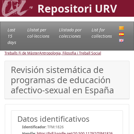
Repositori URV
Last
Llistat per
Llistado por
List for
15
col·leccions
colecciones
collections
days
Treballs Fi de Màster
Antropologia, Filosofia i Treball Social
Revisión sistemática de
programas de educación
afectivo-sexual en España
Datos identificativos
Identificador:
TFM:1826
Handle
:
https://hdl.handle.net/20.500.11797/TFM1826