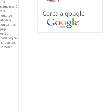
Memòria
el seu
na implicació
osta
Cerca a google
enentatge
at per a
unitari, les
 grup
est i un
ó pedagògica.
ls resultats
estimular