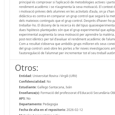
principal és comprovar si l’aplicació de metodologies actives i par
rendiment acadèmic i se n’augmenta la seva motivació. El context de
i motivació prèvies dels alumnes en les activitats d’aula, on ja s’
didàctica es centra en comparar un grup control que seguirà la metod
dels mateixos continguts que el grup control. Després d’haver-ho p
treballar-ho. El disseny de la recerca és del tipus quasiexperimental
dues hipòtesis plantejades són que el grup experimental que apliqu
experimental augmenta la seva motivació per aprendre la matèria. P
post-test idèntics per tal d’avaluar el rendiment acadèmic de l’alum
Com a resultat s’observa que ambdós grups milloren els seus coneix
del grup control i això obre les portes a fer noves investigacions a
l’autoregulació de l’alumnat per incrementar tot el seu treball autò
Otros:
Entidad:
Universitat Rovira i Virgili (URV)
Confidencialidad:
No
Estudiante:
Gallego Santacana, Iván
Enseñanza(s):
Formació del professorat d'Educació Secundària Obli
APS:
No
Departamento:
Pedagogia
Fecha de alta en el repositorio:
2026-02-12