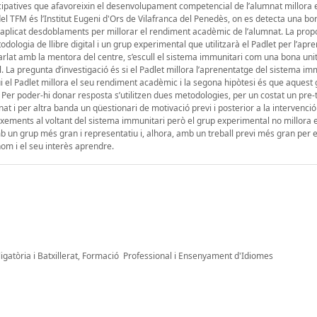
ticipatives que afavoreixin el desenvolupament competencial de l’alumnat millora 
l TFM és l’Institut Eugeni d'Ors de Vilafranca del Penedès, on es detecta una bo
han aplicat desdoblaments per millorar el rendiment acadèmic de l’alumnat. La prop
ologia de llibre digital i un grup experimental que utilitzarà el Padlet per l’apr
arlat amb la mentora del centre, s’escull el sistema immunitari com una bona unit
. La pregunta d’investigació és si el Padlet millora l’aprenentatge del sistema imm
i el Padlet millora el seu rendiment acadèmic i la segona hipòtesi és que aquest
er poder-hi donar resposta s’utilitzen dues metodologies, per un costat un pre-t
nat i per altra banda un qüestionari de motivació previ i posterior a la intervenci
ements al voltant del sistema immunitari però el grup experimental no millora e
mb un grup més gran i representatiu i, alhora, amb un treball previ més gran per 
nom i el seu interès aprendre.
gatòria i Batxillerat, Formació Professional i Ensenyament d'Idiomes