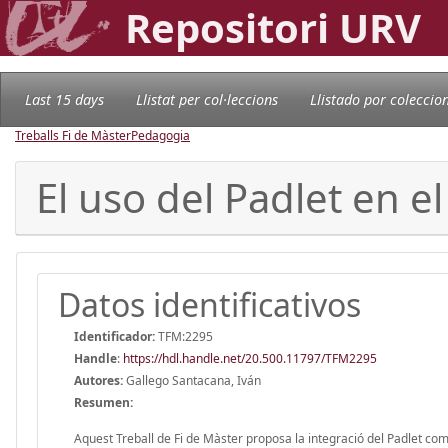
Repositori URV
Last 15 days
Llistat per col·leccions
Llistado por coleccio
Treballs Fi de Màster
Pedagogia
El uso del Padlet en e
Datos identificativos
Identificador:
TFM:2295
Handle
:
https://hdl.handle.net/20.500.11797/TFM2295
Autores:
Gallego Santacana, Iván
Resumen:
Aquest Treball de Fi de Màster proposa la integració del Padlet com 