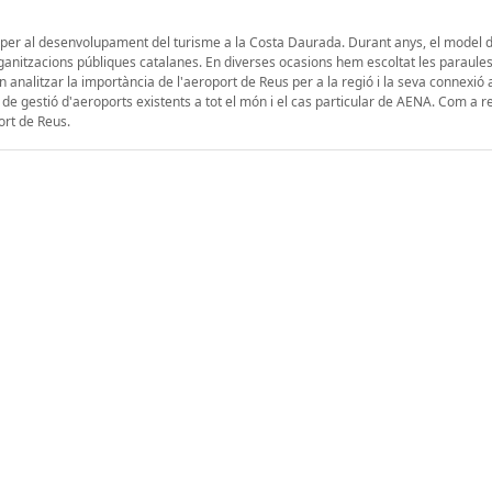
u per al desenvolupament del turisme a la Costa Daurada. Durant anys, el model 
ganitzacions públiques catalanes. En diverses ocasions hem escoltat les paraule
n analitzar la importància de l'aeroport de Reus per a la regió i la seva connexió
de gestió d'aeroports existents a tot el món i el cas particular de AENA. Com a r
ort de Reus.