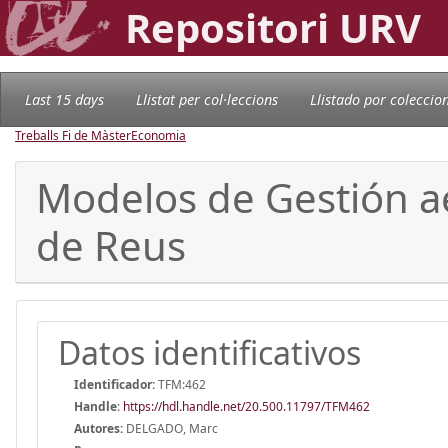
Repositori URV
Last 15 days
Llistat per col·leccions
Llistado por coleccio
Treballs Fi de Màster
Economia
Modelos de Gestión a
de Reus
Datos identificativos
Identificador:
TFM:462
Handle
:
https://hdl.handle.net/20.500.11797/TFM462
Autores:
DELGADO, Marc