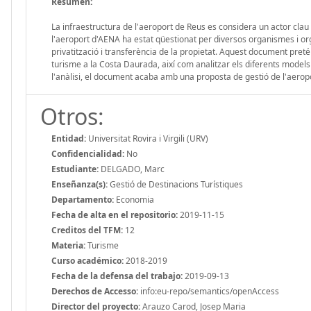
Resumen:
La infraestructura de l'aeroport de Reus es considera un actor cla
l'aeroport d'AENA ha estat qüestionat per diversos organismes i or
privatització i transferència de la propietat. Aquest document preté
turisme a la Costa Daurada, així com analitzar els diferents models 
l'anàlisi, el document acaba amb una proposta de gestió de l'aerop
Otros:
Entidad:
Universitat Rovira i Virgili (URV)
Confidencialidad:
No
Estudiante:
DELGADO, Marc
Enseñanza(s):
Gestió de Destinacions Turístiques
Departamento:
Economia
Fecha de alta en el repositorio:
2019-11-15
Creditos del TFM:
12
Materia:
Turisme
Curso académico:
2018-2019
Fecha de la defensa del trabajo:
2019-09-13
Derechos de Accesso:
info:eu-repo/semantics/openAccess
Director del proyecto:
Arauzo Carod, Josep Maria