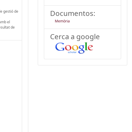
Documentos:
de gestió de
s
Memòria
 amb el
esultat de
Cerca a google