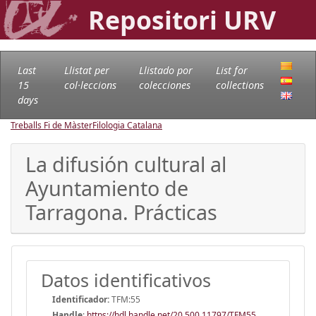
Repositori URV
Last
Llistat per
Llistado por
List for
15
col·leccions
colecciones
collections
days
Treballs Fi de Màster
Filologia Catalana
La difusión cultural al
Ayuntamiento de
Tarragona. Prácticas
Datos identificativos
Identificador:
TFM:55
Handle
:
https://hdl.handle.net/20.500.11797/TFM55