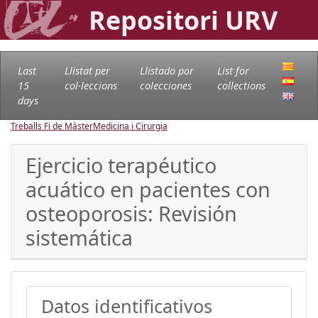
Repositori URV
Last
Llistat per
Llistado por
List for
15
col·leccions
colecciones
collections
days
Treballs Fi de Màster
Medicina i Cirurgia
Ejercicio terapéutico
acuático en pacientes con
osteoporosis: Revisión
sistemática
Datos identificativos