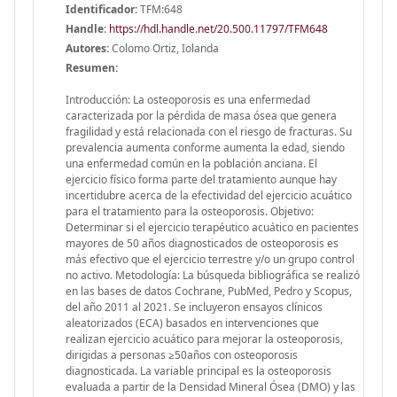
Identificador:
TFM:648
Handle
:
https://hdl.handle.net/20.500.11797/TFM648
Autores:
Colomo Ortiz, Iolanda
Resumen:
Introducción: La osteoporosis es una enfermedad
caracterizada por la pérdida de masa ósea que genera
fragilidad y está relacionada con el riesgo de fracturas. Su
prevalencia aumenta conforme aumenta la edad, siendo
una enfermedad común en la población anciana. El
ejercicio físico forma parte del tratamiento aunque hay
incertidubre acerca de la efectividad del ejercicio acuático
para el tratamiento para la osteoporosis. Objetivo:
Determinar si el ejercicio terapéutico acuático en pacientes
mayores de 50 años diagnosticados de osteoporosis es
más efectivo que el ejercicio terrestre y/o un grupo control
no activo. Metodología: La búsqueda bibliográfica se realizó
en las bases de datos Cochrane, PubMed, Pedro y Scopus,
del año 2011 al 2021. Se incluyeron ensayos clínicos
aleatorizados (ECA) basados en intervenciones que
realizan ejercicio acuático para mejorar la osteoporosis,
dirigidas a personas ≥50años con osteoporosis
diagnosticada. La variable principal es la osteoporosis
evaluada a partir de la Densidad Mineral Ósea (DMO) y las