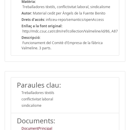
Matèria:
Treballadores tèxtils, conflictivitat laboral, sindicalisme
Autor:
Material cedit per Àngels de la Fuente Benito
Drets d'accés:
info:eu-repo/semantics/openAccess
Enllaç a la font original:
http://mdc.csuc.cat/cdm/ref/collection/Valmeline/id/86, A87
Descripció:
Funcionament del Comitè d'Empresa de la fàbrica
Valmeline. 3 parts.
Paraules clau:
Treballadores tèxtils
conflictivitat laboral
sindicalisme
Documents:
DocumentPrincipal