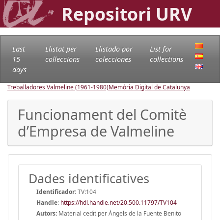
Repositori URV
Last
Llistat per
Llistado por
List for
15
col·leccions
colecciones
collections
days
Treballadores Valmeline (1961-1980)
Memòria Digital de Catalunya
Funcionament del Comitè
d’Empresa de Valmeline
Dades identificatives
Identificador:
TV:104
Handle
:
https://hdl.handle.net/20.500.11797/TV104
Autors:
Material cedit per Àngels de la Fuente Benito