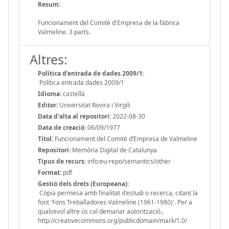
Resum:
Funcionament del Comitè d'Empresa de la fàbrica
Valmeline. 3 parts.
Altres:
Política d'entrada de dades 2009/1:
Política entrada dades 2009/1
Idioma:
castellà
Editor:
Universitat Rovira i Virgili
Data d'alta al repositori:
2022-08-30
Data de creació:
06/09/1977
Títol:
Funcionament del Comitè d’Empresa de Valmeline
Repositori:
Memòria Digital de Catalunya
Tipus de recurs:
info:eu-repo/semantics/other
Format:
pdf
Gestió dels drets (Europeana):
Còpia permesa amb finalitat d'estudi o recerca, citant la
font 'Fons Treballadores-Valmeline (1961-1980)'. Per a
qualsevol altre ús cal demanar autorització.,
http://creativecommons.org/publicdomain/mark/1.0/