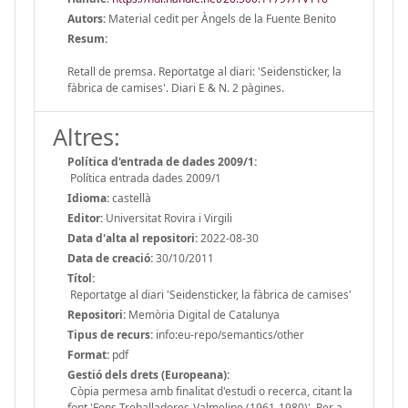
Autors:
Material cedit per Àngels de la Fuente Benito
Resum:
Retall de premsa. Reportatge al diari: 'Seidensticker, la
fàbrica de camises'. Diari E & N. 2 pàgines.
Altres:
Política d'entrada de dades 2009/1:
Política entrada dades 2009/1
Idioma:
castellà
Editor:
Universitat Rovira i Virgili
Data d'alta al repositori:
2022-08-30
Data de creació:
30/10/2011
Títol:
Reportatge al diari 'Seidensticker, la fàbrica de camises'
Repositori:
Memòria Digital de Catalunya
Tipus de recurs:
info:eu-repo/semantics/other
Format:
pdf
Gestió dels drets (Europeana):
Còpia permesa amb finalitat d'estudi o recerca, citant la
font 'Fons Treballadores-Valmeline (1961-1980)'. Per a