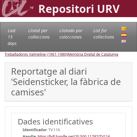
Repositori URV
Last
Llistat per
Llistado por
List for
15
col·leccions
colecciones
collections
days
Treballadores Valmeline (1961-1980)
Memòria Digital de Catalunya
Reportatge al diari
'Seidensticker, la fàbrica de
camises'
Dades identificatives
Identificador:
TV:116
Handle
:
https://hdl.handle.net/20.500.11797/TV116