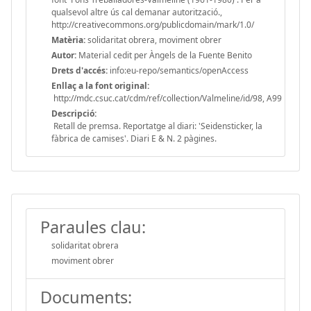
qualsevol altre ús cal demanar autorització.,
http://creativecommons.org/publicdomain/mark/1.0/
Matèria:
solidaritat obrera, moviment obrer
Autor:
Material cedit per Àngels de la Fuente Benito
Drets d'accés:
info:eu-repo/semantics/openAccess
Enllaç a la font original:
http://mdc.csuc.cat/cdm/ref/collection/Valmeline/id/98, A99
Descripció:
Retall de premsa. Reportatge al diari: 'Seidensticker, la
fàbrica de camises'. Diari E & N. 2 pàgines.
Paraules clau:
solidaritat obrera
moviment obrer
Documents: