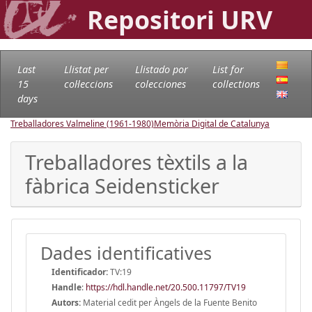
Repositori URV
Last
Llistat per
Llistado por
List for
15
col·leccions
colecciones
collections
days
Treballadores Valmeline (1961-1980)
Memòria Digital de Catalunya
Treballadores tèxtils a la
fàbrica Seidensticker
Dades identificatives
Identificador:
TV:19
Handle
:
https://hdl.handle.net/20.500.11797/TV19
Autors:
Material cedit per Àngels de la Fuente Benito