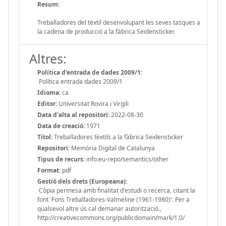
Resum:
Treballadores del tèxtil desenvolupant les seves tasques a
la cadena de producció a la fàbrica Seidensticker.
Altres:
Política d'entrada de dades 2009/1:
Política entrada dades 2009/1
Idioma:
ca
Editor:
Universitat Rovira i Virgili
Data d'alta al repositori:
2022-08-30
Data de creació:
1971
Títol:
Treballadores tèxtils a la fàbrica Seidensticker
Repositori:
Memòria Digital de Catalunya
Tipus de recurs:
info:eu-repo/semantics/other
Format:
pdf
Gestió dels drets (Europeana):
Còpia permesa amb finalitat d'estudi o recerca, citant la
font 'Fons Treballadores-Valmeline (1961-1980)'. Per a
qualsevol altre ús cal demanar autorització.,
http://creativecommons.org/publicdomain/mark/1.0/