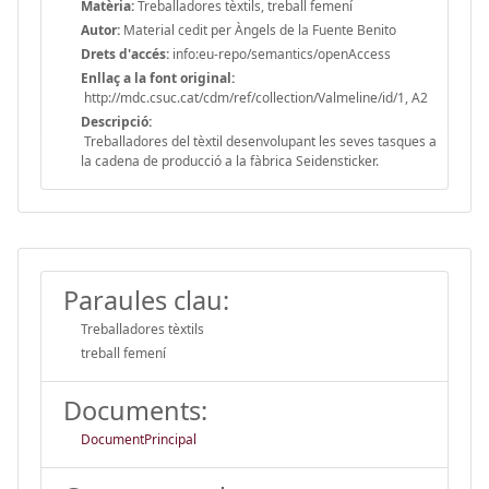
Matèria:
Treballadores tèxtils, treball femení
Autor:
Material cedit per Àngels de la Fuente Benito
Drets d'accés:
info:eu-repo/semantics/openAccess
Enllaç a la font original:
http://mdc.csuc.cat/cdm/ref/collection/Valmeline/id/1, A2
Descripció:
Treballadores del tèxtil desenvolupant les seves tasques a
la cadena de producció a la fàbrica Seidensticker.
Paraules clau:
Treballadores tèxtils
treball femení
Documents:
DocumentPrincipal