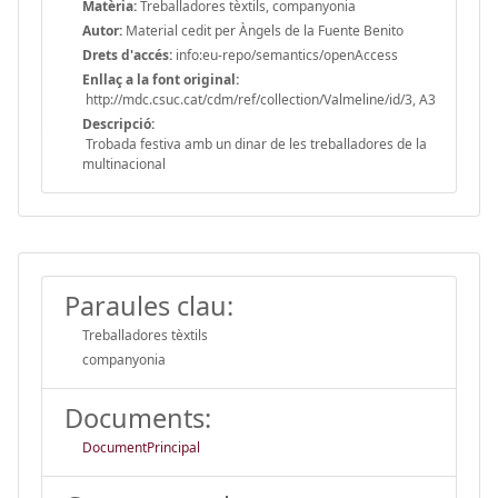
Matèria:
Treballadores tèxtils, companyonia
Autor:
Material cedit per Àngels de la Fuente Benito
Drets d'accés:
info:eu-repo/semantics/openAccess
Enllaç a la font original:
http://mdc.csuc.cat/cdm/ref/collection/Valmeline/id/3, A3
Descripció:
Trobada festiva amb un dinar de les treballadores de la
multinacional
Paraules clau:
Treballadores tèxtils
companyonia
Documents:
DocumentPrincipal