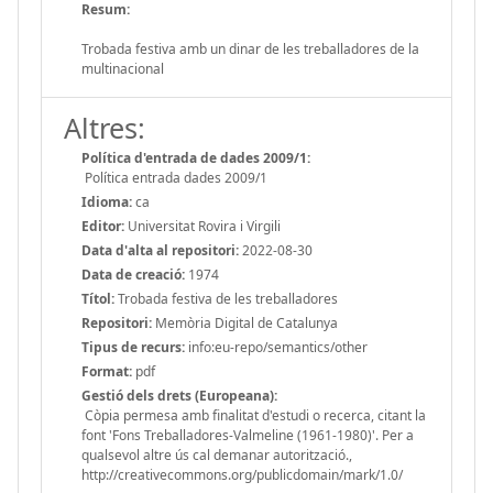
Resum:
Trobada festiva amb un dinar de les treballadores de la
multinacional
Altres:
Política d'entrada de dades 2009/1:
Política entrada dades 2009/1
Idioma:
ca
Editor:
Universitat Rovira i Virgili
Data d'alta al repositori:
2022-08-30
Data de creació:
1974
Títol:
Trobada festiva de les treballadores
Repositori:
Memòria Digital de Catalunya
Tipus de recurs:
info:eu-repo/semantics/other
Format:
pdf
Gestió dels drets (Europeana):
Còpia permesa amb finalitat d'estudi o recerca, citant la
font 'Fons Treballadores-Valmeline (1961-1980)'. Per a
qualsevol altre ús cal demanar autorització.,
http://creativecommons.org/publicdomain/mark/1.0/