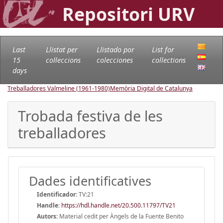
Repositori URV
Last
Llistat per
Llistado por
List for
15
col·leccions
colecciones
collections
days
Treballadores Valmeline (1961-1980)
Memòria Digital de Catalunya
Trobada festiva de les
treballadores
Dades identificatives
Identificador:
TV:21
Handle
:
https://hdl.handle.net/20.500.11797/TV21
Autors:
Material cedit per Àngels de la Fuente Benito