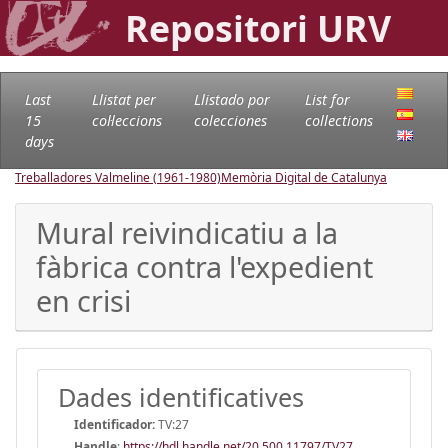
Repositori URV
Last
Llistat per
Llistado por
List for
15
col·leccions
colecciones
collections
days
Treballadores Valmeline (1961-1980)
Memòria Digital de Catalunya
Mural reivindicatiu a la
fàbrica contra l'expedient
en crisi
Dades identificatives
Identificador:
TV:27
Handle
:
https://hdl.handle.net/20.500.11797/TV27