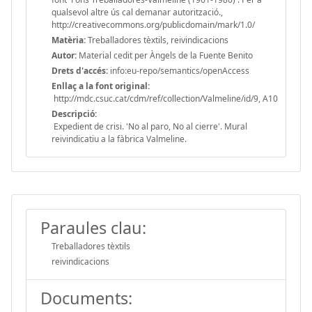
qualsevol altre ús cal demanar autorització.,
http://creativecommons.org/publicdomain/mark/1.0/
Matèria:
Treballadores tèxtils, reivindicacions
Autor:
Material cedit per Àngels de la Fuente Benito
Drets d'accés:
info:eu-repo/semantics/openAccess
Enllaç a la font original:
http://mdc.csuc.cat/cdm/ref/collection/Valmeline/id/9, A10
Descripció:
Expedient de crisi. 'No al paro, No al cierre'. Mural
reivindicatiu a la fàbrica Valmeline.
Paraules clau:
Treballadores tèxtils
reivindicacions
Documents: