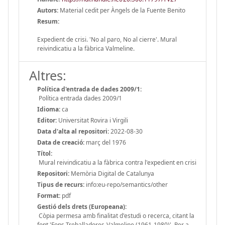
Autors:
Material cedit per Àngels de la Fuente Benito
Resum:
Expedient de crisi. 'No al paro, No al cierre'. Mural
reivindicatiu a la fàbrica Valmeline.
Altres:
Política d'entrada de dades 2009/1:
Política entrada dades 2009/1
Idioma:
ca
Editor:
Universitat Rovira i Virgili
Data d'alta al repositori:
2022-08-30
Data de creació:
març del 1976
Títol:
Mural reivindicatiu a la fàbrica contra l'expedient en crisi
Repositori:
Memòria Digital de Catalunya
Tipus de recurs:
info:eu-repo/semantics/other
Format:
pdf
Gestió dels drets (Europeana):
Còpia permesa amb finalitat d'estudi o recerca, citant la
font 'Fons Treballadores-Valmeline (1961-1980)'. Per a