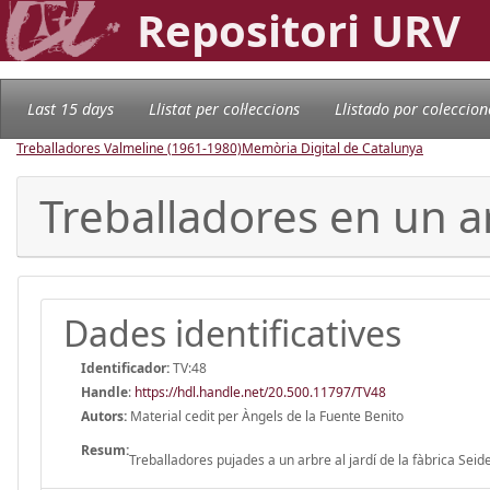
Repositori URV
Last 15 days
Llistat per col·leccions
Llistado por coleccion
Treballadores Valmeline (1961-1980)
Memòria Digital de Catalunya
Treballadores en un ar
Dades identificatives
Identificador:
TV:48
Handle
:
https://hdl.handle.net/20.500.11797/TV48
Autors:
Material cedit per Àngels de la Fuente Benito
Resum:
Treballadores pujades a un arbre al jardí de la fàbrica Seide