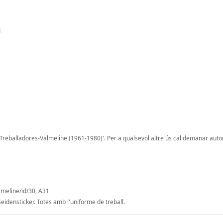
1
 Treballadores-Valmeline (1961-1980)'. Per a qualsevol altre ús cal demanar autor
lmeline/id/30, A31
Seidensticker. Totes amb l'uniforme de treball.