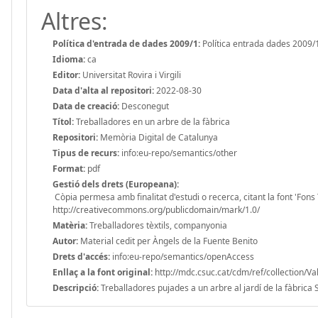
Altres:
Política d'entrada de dades 2009/1:
Política entrada dades 2009/
Idioma:
ca
Editor:
Universitat Rovira i Virgili
Data d'alta al repositori:
2022-08-30
Data de creació:
Desconegut
Títol:
Treballadores en un arbre de la fàbrica
Repositori:
Memòria Digital de Catalunya
Tipus de recurs:
info:eu-repo/semantics/other
Format:
pdf
Gestió dels drets (Europeana):
Còpia permesa amb finalitat d'estudi o recerca, citant la font 'Fons
http://creativecommons.org/publicdomain/mark/1.0/
Matèria:
Treballadores tèxtils, companyonia
Autor:
Material cedit per Àngels de la Fuente Benito
Drets d'accés:
info:eu-repo/semantics/openAccess
Enllaç a la font original:
http://mdc.csuc.cat/cdm/ref/collection/Va
Descripció:
Treballadores pujades a un arbre al jardí de la fàbrica 